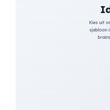
I
Kies uit 
sjabloon 
brain