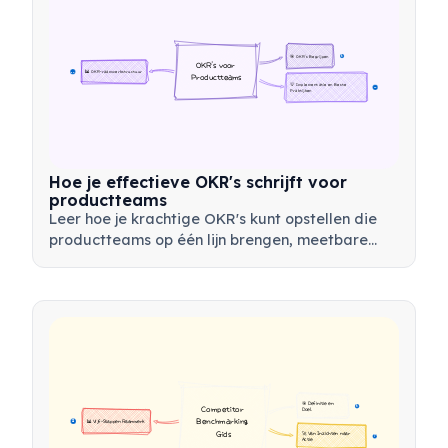
🎯 OKR's Begrijpen
6
OKR's voor 
📊 OKR-raamwerkstructuur
12
Productteams
💡 Implementatie en Beste 
23
Praktijken
Hoe je effectieve OKR's schrijft voor
productteams
Leer hoe je krachtige OKR's kunt opstellen die
productteams op één lijn brengen, meetbare
resultaten stimuleren en productstrategie
verbinden met bedrijfsdoelstellingen.
🎯 Definitie en 
6
Competitor 
Doel
Benchmarking 
📊 Vijf-Stappen Raamwerk
21
Gids
🚀 Van Inzichten naar 
7
Actie