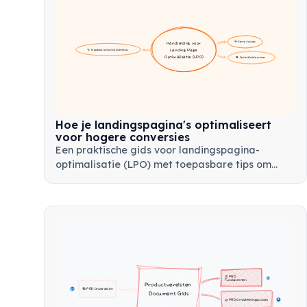
🎯 Kernprincipes
Handleiding voor 
Landing Page 
🔧 Toepasbare Optimalisatietips
Optimalisatie (LPO)
🔄 Optimalisatieproces
Hoe je landingspagina's optimaliseert
voor hogere conversies
Een praktische gids voor landingspagina-
optimalisatie (LPO) met toepasbare tips om
conversiepercentages te verbeteren,
ondersteund door data en deskundig advies.
📄 PRD 
8
Fundamenten
Productvereisten 
🏗️ PRD Onderdelen
23
Document Gids
🤝 PRD Ontwikkelingsproces
26