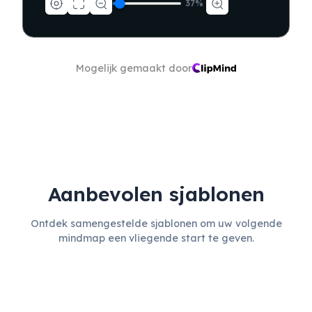
37
%
Mogelijk gemaakt door
Aanbevolen sjablonen
Ontdek samengestelde sjablonen om uw volgende
Bescherm productfocus en 
eenvoud
mindmap een vliegende start te geven.