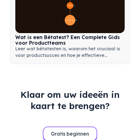
🎯 Belang
7
📋 Proces en Typen
20
Wat is een Bètatest? Een Complete Gids
voor Productteams
Leer wat bètatesten is, waarom het cruciaal is
voor productsucces en hoe je effectieve
bètatests uitvoert om je product voor de
lancering te valideren.
Klaar om uw ideeën in
kaart te brengen?
Gratis beginnen