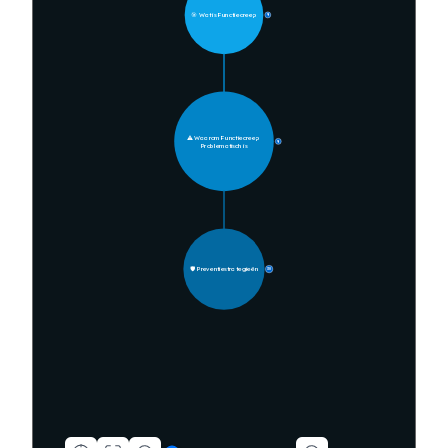
🎯 Wat is Functiecreep
9
⚠️ Waarom Functiecreep 
9
Problematisch is
🛡️ Preventiestrategieën
30