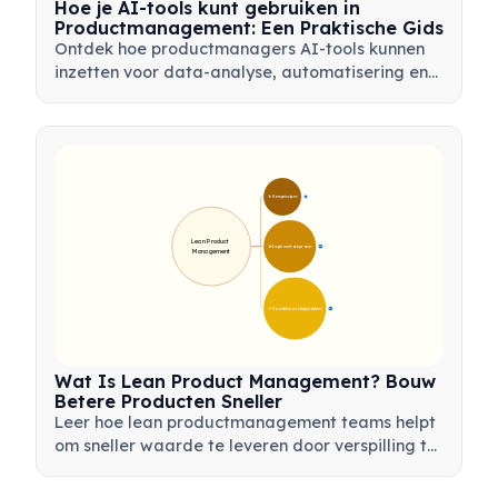
Hoe je AI-tools kunt gebruiken in
Productmanagement: Een Praktische Gids
Ontdek hoe productmanagers AI-tools kunnen
inzetten voor data-analyse, automatisering en
besluitvorming om workflows te stroomlijnen en
productinnovatie te stimuleren.
🎯 Kernprincipes
9
Lean Product 
🛠️ Implementatieproces
12
Management
💡 Voordelen en Hulpmiddelen
17
Wat Is Lean Product Management? Bouw
Betere Producten Sneller
Leer hoe lean productmanagement teams helpt
om sneller waarde te leveren door verspilling te
minimaliseren, klantfeedback te gebruiken en te
focussen op wat het belangrijkst is.