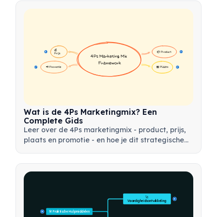
💰 
📦 Product
16
16
Prijs
4Ps Marketing Mix 
Framework
📢 Promotie
🏪 Plaats
17
17
Wat is de 4Ps Marketingmix? Een
Complete Gids
Leer over de 4Ps marketingmix - product, prijs,
plaats en promotie - en hoe je dit strategische
instrument kunt gebruiken om effectieve
marketingstrategieën te ontwikkelen.
🚀 
15
Vaardigheidsontwikkeling
🛠️ Praktische Hulpmiddelen
15