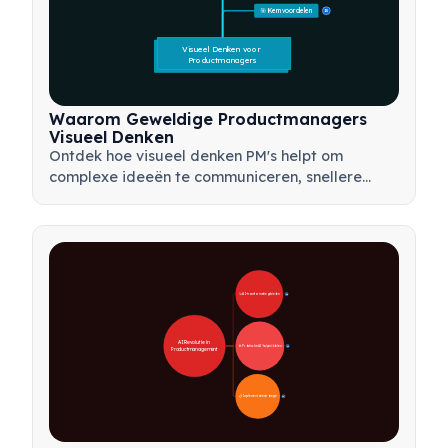
🎯 Kernvoordelen
15
Visueel Denken voor 
Productmanagers
Waarom Geweldige Productmanagers
Visueel Denken
Ontdek hoe visueel denken PM's helpt om
complexe ideeën te communiceren, snellere
beslissingen te nemen en belanghebbenden op
één lijn te brengen met behulp van kaders zoals
mindmaps en productbomen.
🚀 AI-transformatiegebieden
28
AI Revolutie in 
🛠️ Praktische AI-hulpmiddelen
31
Productmanagement
📋 Implementatiestrategie
33