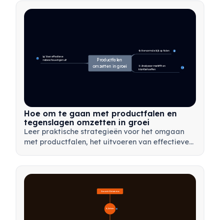
🔄 Hervorm de kijk op falen
4
📊 Voer effectieve 
7
Productfalen 
nabeschouwingen uit
omzetten in groei
🎯 Analyseer marktfit en 
14
klantbehoeften
Hoe om te gaan met productfalen en
tegenslagen omzetten in groei
Leer praktische strategieën voor het omgaan
met productfalen, het uitvoeren van effectieve
nabeschouwingen en het omzetten van
tegenslagen in waardevolle leermomenten voor
je team.
Overzicht Bètatesten
🔍 Definitie
4