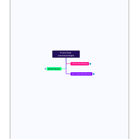
Productvisie 
Communicatiegids
🎯 Kernvisie Verklaring
10
👥 Publieksbegrip
8
📊 Communicatiemethoden
26