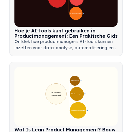
📋 Implementatiestrategie
33
Hoe je AI-tools kunt gebruiken in
Productmanagement: Een Praktische Gids
Ontdek hoe productmanagers AI-tools kunnen
inzetten voor data-analyse, automatisering en
besluitvorming om workflows te stroomlijnen en
productinnovatie te stimuleren.
🎯 Kernprincipes
9
Lean Product 
🛠️ Implementatieproces
12
Management
💡 Voordelen en Hulpmiddelen
17
Wat Is Lean Product Management? Bouw