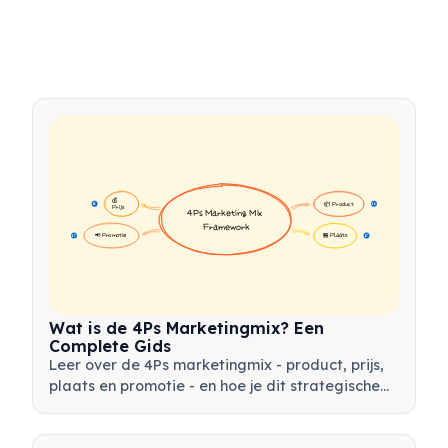
💰 
📦 Product
16
16
Prijs
4Ps Marketing Mix 
Framework
📢 Promotie
🏪 Plaats
17
17
Wat is de 4Ps Marketingmix? Een
Complete Gids
Leer over de 4Ps marketingmix - product, prijs,
plaats en promotie - en hoe je dit strategische
instrument kunt gebruiken om effectieve
marketingstrategieën te ontwikkelen.