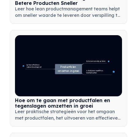
Betere Producten Sneller
Leer hoe lean productmanagement teams helpt
om sneller waarde te leveren door verspilling te
minimaliseren, klantfeedback te gebruiken en te
focussen op wat het belangrijkst is.
🔄 Hervorm de kijk op falen
4
📊 Voer effectieve 
7
Productfalen 
nabeschouwingen uit
omzetten in groei
🎯 Analyseer marktfit en 
14
klantbehoeften
Hoe om te gaan met productfalen en
tegenslagen omzetten in groei
Leer praktische strategieën voor het omgaan
met productfalen, het uitvoeren van effectieve
nabeschouwingen en het omzetten van
tegenslagen in waardevolle leermomenten voor