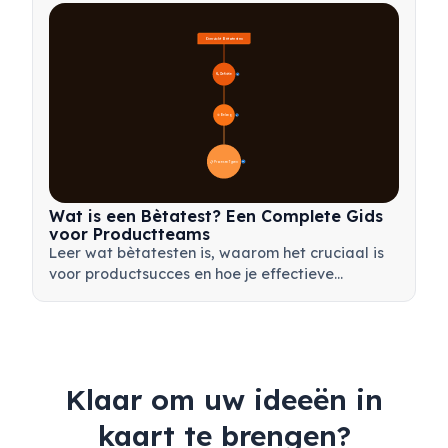
je team.
Overzicht Bètatesten
🔍 Definitie
4
🎯 Belang
7
📋 Proces en Typen
20
Wat is een Bètatest? Een Complete Gids
voor Productteams
Leer wat bètatesten is, waarom het cruciaal is
voor productsucces en hoe je effectieve
bètatests uitvoert om je product voor de
lancering te valideren.
Klaar om uw ideeën in
kaart te brengen?