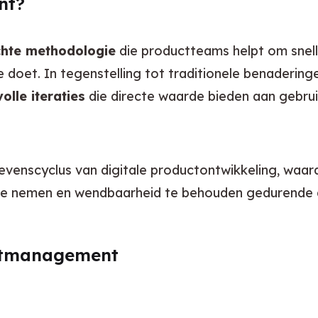
nt?
chte methodologie
 die productteams helpt om snelle
 doet. In tegenstelling tot traditionele benadering
olle iteraties
 die directe waarde bieden aan gebruik
evenscyclus van digitale productontwikkeling, waar
e nemen en wendbaarheid te behouden gedurende d
uctmanagement