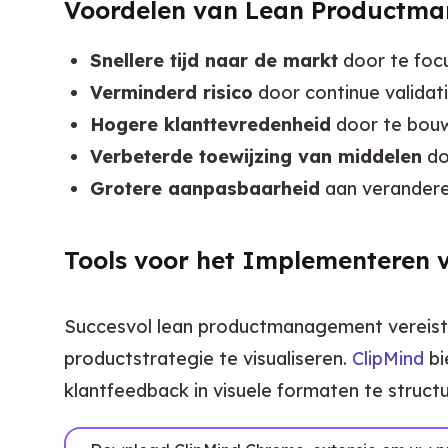
Voordelen van Lean Productm
Snellere tijd naar de markt
door te focu
Verminderd risico
door continue validat
Hogere klanttevredenheid
door te bouw
Verbeterde toewijzing van middelen
doo
Grotere aanpasbaarheid
aan verandere
Tools voor het Implementeren 
Succesvol lean productmanagement vereist de
productstrategie te visualiseren. 
ClipMind
 b
klantfeedback in visuele formaten te structu