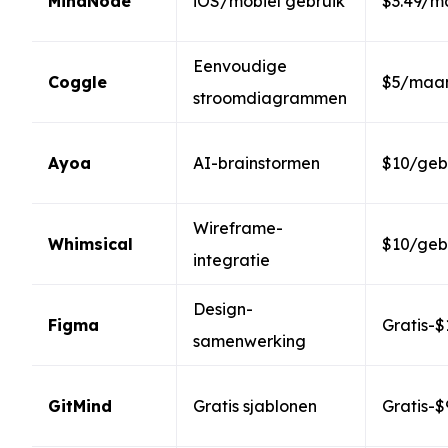
MindNode
iOS/mobiel gebruik
$3.49/
Eenvoudige
Coggle
$5/maa
stroomdiagrammen
Ayoa
AI-brainstormen
$10/geb
Wireframe-
Whimsical
$10/geb
integratie
Design-
Figma
Gratis-
samenwerking
GitMind
Gratis sjablonen
Gratis-