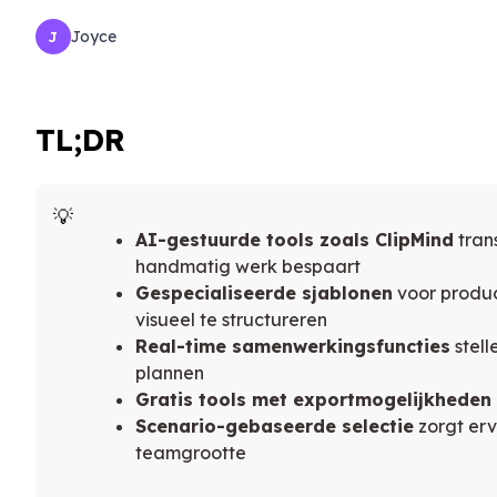
Joyce
J
TL;DR
AI-gestuurde tools zoals ClipMind
tran
handmatig werk bespaart
Gespecialiseerde sjablonen
voor produc
visueel te structureren
Real-time samenwerkingsfuncties
stell
plannen
Gratis tools met exportmogelijkheden
Scenario-gebaseerde selectie
zorgt erv
teamgrootte