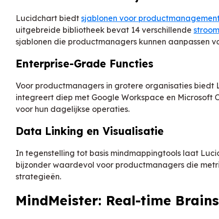
Lucidchart biedt
sjablonen voor productmanagemen
uitgebreide bibliotheek bevat 14 verschillende
stroo
sjablonen die productmanagers kunnen aanpassen voo
Enterprise-Grade Functies
Voor productmanagers in grotere organisaties biedt L
integreert diep met Google Workspace en Microsoft Of
voor hun dagelijkse operaties.
Data Linking en Visualisatie
In tegenstelling tot basis mindmappingtools laat Luci
bijzonder waardevol voor productmanagers die metri
strategieën.
MindMeister: Real-time Brain