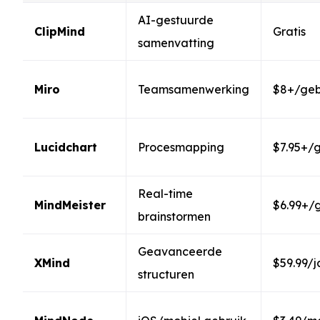
AI-gestuurde
ClipMind
Gratis
samenvatting
Miro
Teamsamenwerking
$8+/geb
Lucidchart
Procesmapping
$7.95+/
Real-time
MindMeister
$6.99+/
brainstormen
Geavanceerde
XMind
$59.99/j
structuren