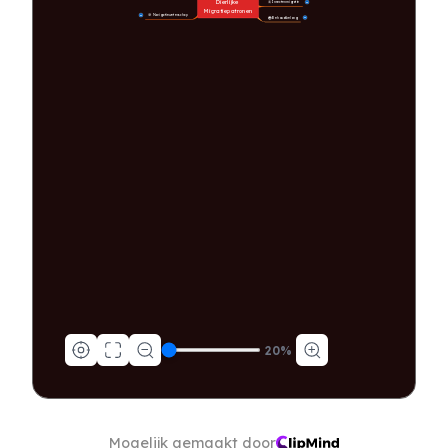
Dierlijke 
🦋 Insectenmigratie
16
Migratiepatronen
🧭 Navigatiewetenschap
14
🌍 Behoudsbelang
16
20
%
Mogelijk gemaakt door