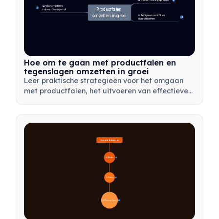
🔄 Hervorm de kijk op falen
4
📊 Voer effectieve 
7
Productfalen 
nabeschouwingen uit
omzetten in groei
🎯 Analyseer marktfit en 
14
klantbehoeften
Hoe om te gaan met productfalen en
tegenslagen omzetten in groei
Leer praktische strategieën voor het omgaan
met productfalen, het uitvoeren van effectieve
nabeschouwingen en het omzetten van
tegenslagen in waardevolle leermomenten voor
je team.
Overzicht Bètatesten
🔍 Definitie
4
🎯 Belang
7
📋 Proces en Typen
20