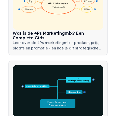
📦 Product
16
16
Prijs
4Ps Marketing Mix 
Framework
📢 Promotie
🏪 Plaats
17
17
Wat is de 4Ps Marketingmix? Een
Complete Gids
Leer over de 4Ps marketingmix - product, prijs,
plaats en promotie - en hoe je dit strategische
instrument kunt gebruiken om effectieve
marketingstrategieën te ontwikkelen.
🚀 
15
Vaardigheidsontwikkeling
🛠️ Praktische Hulpmiddelen
15
🎯 Kernvoordelen
15
Visueel Denken voor 
Productmanagers