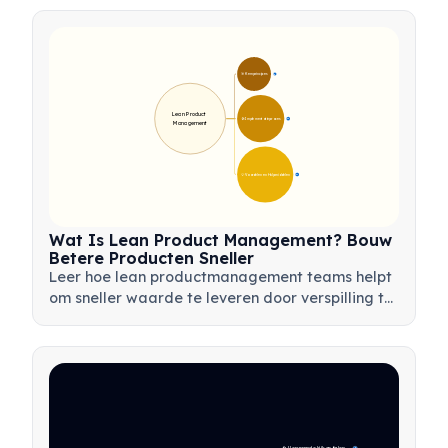
productinnovatie te stimuleren.
🎯 Kernprincipes
9
Lean Product 
🛠️ Implementatieproces
12
Management
💡 Voordelen en Hulpmiddelen
17
Wat Is Lean Product Management? Bouw
Betere Producten Sneller
Leer hoe lean productmanagement teams helpt
om sneller waarde te leveren door verspilling te
minimaliseren, klantfeedback te gebruiken en te
focussen op wat het belangrijkst is.