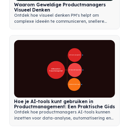
Waarom Geweldige Productmanagers
Visueel Denken
Ontdek hoe visueel denken PM's helpt om
complexe ideeën te communiceren, snellere
beslissingen te nemen en belanghebbenden op
één lijn te brengen met behulp van kaders zoals
mindmaps en productbomen.
🚀 AI-transformatiegebieden
28
AI Revolutie in 
🛠️ Praktische AI-hulpmiddelen
31
Productmanagement
📋 Implementatiestrategie
33
Hoe je AI-tools kunt gebruiken in
Productmanagement: Een Praktische Gids
Ontdek hoe productmanagers AI-tools kunnen
inzetten voor data-analyse, automatisering en
besluitvorming om workflows te stroomlijnen en