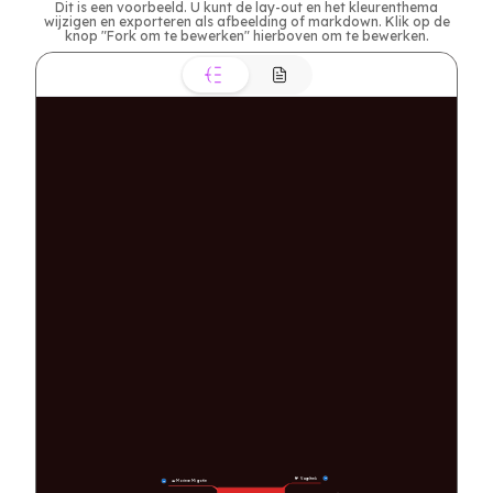
Dit is een voorbeeld. U kunt de lay-out en het kleurenthema
wijzigen en exporteren als afbeelding of markdown. Klik op de
knop "Fork om te bewerken" hierboven om te bewerken.
🐦 Vogeltrek
15
🐋 Mariene Migratie
15