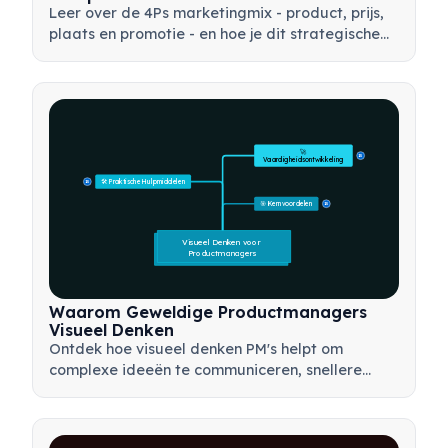
Leer over de 4Ps marketingmix - product, prijs,
plaats en promotie - en hoe je dit strategische
instrument kunt gebruiken om effectieve
marketingstrategieën te ontwikkelen.
🚀 
15
Vaardigheidsontwikkeling
🛠️ Praktische Hulpmiddelen
15
🎯 Kernvoordelen
15
Visueel Denken voor 
Productmanagers
Waarom Geweldige Productmanagers
Visueel Denken
Ontdek hoe visueel denken PM's helpt om
complexe ideeën te communiceren, snellere
beslissingen te nemen en belanghebbenden op
één lijn te brengen met behulp van kaders zoals
mindmaps en productbomen.