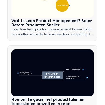
💡 Voordelen en Hulpmiddelen
17
Wat Is Lean Product Management? Bouw
Betere Producten Sneller
Leer hoe lean productmanagement teams helpt
om sneller waarde te leveren door verspilling te
minimaliseren, klantfeedback te gebruiken en te
focussen op wat het belangrijkst is.
🔄 Hervorm de kijk op falen
4
📊 Voer effectieve 
7
Productfalen 
nabeschouwingen uit
omzetten in groei
🎯 Analyseer marktfit en 
14
klantbehoeften
Hoe om te gaan met productfalen en
tegenslagen omzetten in groei