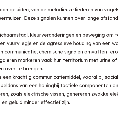
aan geluiden, van de melodieuze liederen van vogel
eermuizen. Deze signalen kunnen over lange afstand
lichaamstaal, kleurveranderingen en beweging om t
een vuurvliegje en de agressieve houding van een wo
n communicatie, chemische signalen omvatten fero
dieren markeren vaak hun territorium met urine of 
en over te brengen.
s een krachtig communicatiemiddel, vooral bij socia
wispeldans van een honingbij tactiele componenten 
n, zoals elektrische vissen, genereren zwakke elek
en geluid minder effectief zijn.