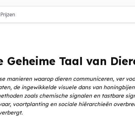
Prijzen
e Geheime Taal van Dier
erse manieren waarop dieren communiceren, ver voor
maten, de ingewikkelde visuele dans van honingbijen
methoden zoals chemische signalen en tastbare sig
evaar, voortplanting en sociale hiërarchieën overb
 verbergt.