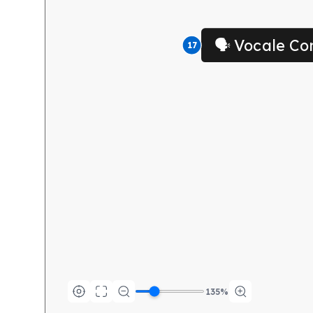
🗣️ Vocale C
17
135
%