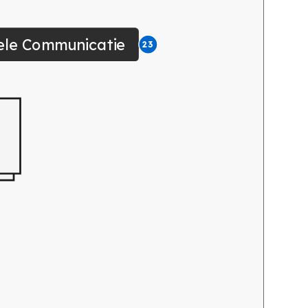
uele Communicatie
23