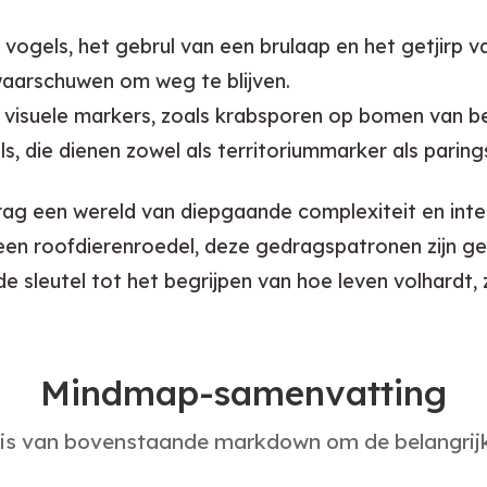
ogels, het gebrul van een brulaap en het getjirp va
 waarschuwen om weg te blijven.
isuele markers, zoals krabsporen op bomen van bere
s, die dienen zowel als territoriummarker als paring
g een wereld van diepgaande complexiteit en intelli
en roofdierenroedel, deze gedragspatronen zijn gee
e sleutel tot het begrijpen van hoe leven volhardt, 
Mindmap-samenvatting
sis van bovenstaande markdown om de belangrijks