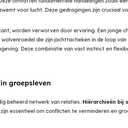
eze omvatten fundamentele handelingen zoals een sp
wemt voor lucht. Deze gedragingen zijn cruciaal voo
kant, worden verworven door ervaring. Een jonge ch
wolvenroedel die zijn jachttactieken in de loop van de
eving. Deze combinatie van vast instinct en flexibel 
 in groepsleven
dig beheerd netwerk van relaties. 
Hiërarchieën bij 
zijn essentieel om conflicten te verminderen en gr