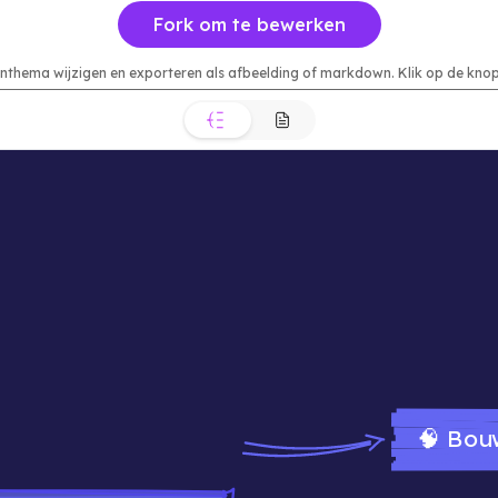
Fork om te bewerken
urenthema wijzigen en exporteren als afbeelding of markdown. Klik op de k
🧠 Bou