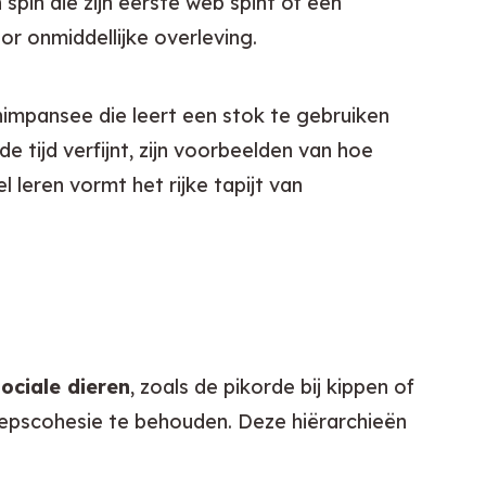
in die zijn eerste web spint of een 
r onmiddellijke overleving.
impansee die leert een stok te gebruiken 
 tijd verfijnt, zijn voorbeelden van hoe 
leren vormt het rijke tapijt van 
sociale dieren
, zoals de pikorde bij kippen of 
oepscohesie te behouden. Deze hiërarchieën 