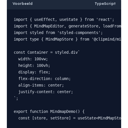
Voorbeeld
TypeScript
import { useEffect, useState } from 'react';

import { MindMapEditor, generateStore, loadFromMar
import styled from 'styled-components';

import type { MindMapStore } from '@clipmind/mindm
const Container = styled.div`

  width: 100vw;

  height: 100vh;

  display: flex;

  flex-direction: column;

  align-items: center;

  justify-content: center;

`;

export function MindmapDemo() {

  const [store, setStore] = useState<MindMapStore 