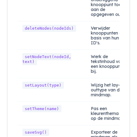
knooppunt toe
aan de
opgegeven ouder.
Verwijder
deleteNodes(nodeIds)
knooppunten op
basis van hun
ID's.
Werk de
setNodeText(nodeId,
tekstinhoud van
text)
een knooppunt
bij.
Wijzig het lay-
setLayout(type)
outtype van de
mindmap.
Pas een
setTheme(name)
kleurenthema toe
op de mindmap.
Exporteer de
saveSvg()
mindmap als