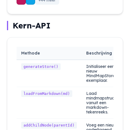
+44 meer
Kern-API
Methode
Beschrijving
Initialiseer een
generateStore()
nieuw
MindMapStore-
exemplaar.
Laad
loadFromMarkdown(md)
mindmapstructuur
vanuit een
markdown-
tekenreeks.
Voeg een nieuw
addChildNode(parentId)
onderliggend