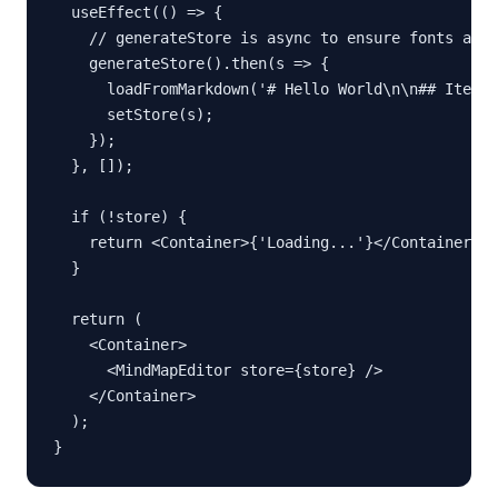
  useEffect(() => {

    // generateStore is async to ensure fonts are 
    generateStore().then(s => {

      loadFromMarkdown('# Hello World\n\n## Item 1
      setStore(s);

    });

  }, []);

  if (!store) {

    return <Container>{'Loading...'}</Container>;

  }

  return (

    <Container>

      <MindMapEditor store={store} />

    </Container>

  );

}