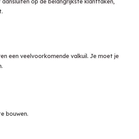
ansluiten op de belangrijkste klanttaken, 
t.
eren een veelvoorkomende valkuil. Je moet je 
n.
 te bouwen.