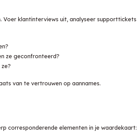
. Voer klantinterviews uit, analyseer supportticket
en?
den ze geconfronteerd?
 ze?
laats van te vertrouwen op aannames.
werp corresponderende elementen in je waardekaart: