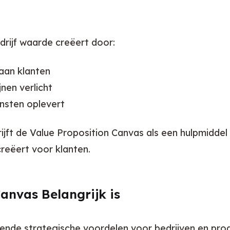
edrijf waarde creëert door:
 aan klanten
nen verlicht
nsten oplevert
ijft de Value Proposition Canvas als een hulpmiddel 
creëert voor klanten.
anvas Belangrijk is
llende strategische voordelen voor bedrijven en pr