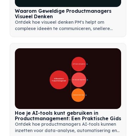
Waarom Geweldige Productmanagers
Visueel Denken
Ontdek hoe visueel denken PM's helpt om
complexe ideeën te communiceren, snellere
beslissingen te nemen en belanghebbenden op
één lijn te brengen met behulp van kaders zoals
mindmaps en productbomen.
🚀 AI-transformatiegebieden
28
AI Revolutie in 
🛠️ Praktische AI-hulpmiddelen
31
Productmanagement
📋 Implementatiestrategie
33
Hoe je AI-tools kunt gebruiken in
Productmanagement: Een Praktische Gids
Ontdek hoe productmanagers AI-tools kunnen
inzetten voor data-analyse, automatisering en