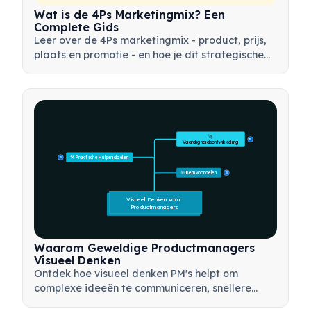
Wat is de 4Ps Marketingmix? Een
Complete Gids
Leer over de 4Ps marketingmix - product, prijs,
plaats en promotie - en hoe je dit strategische
instrument kunt gebruiken om effectieve
marketingstrategieën te ontwikkelen.
🚀 
15
Vaardigheidsontwikkeling
🛠️ Praktische Hulpmiddelen
15
🎯 Kernvoordelen
15
Visueel Denken voor 
Productmanagers
Waarom Geweldige Productmanagers
Visueel Denken
Ontdek hoe visueel denken PM's helpt om
complexe ideeën te communiceren, snellere
beslissingen te nemen en belanghebbenden op