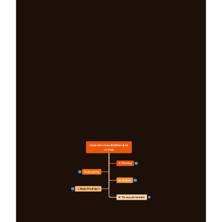
Gebruiksvriendelijkheidste
st Gids
🎯 Planning
12
🔍 Uitvoering
12
📊 Analyse
12
💡 Beste Praktijken
12
🛠️ Procesoptimalisatie
8