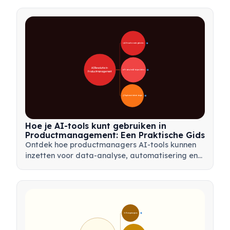
één lijn te brengen met behulp van kaders zoals
mindmaps en productbomen.
🚀 AI-transformatiegebieden
28
AI Revolutie in 
🛠️ Praktische AI-hulpmiddelen
31
Productmanagement
📋 Implementatiestrategie
33
Hoe je AI-tools kunt gebruiken in
Productmanagement: Een Praktische Gids
Ontdek hoe productmanagers AI-tools kunnen
inzetten voor data-analyse, automatisering en
besluitvorming om workflows te stroomlijnen en
productinnovatie te stimuleren.
🎯 Kernprincipes
9