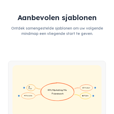
Aanbevolen sjablonen
Ontdek samengestelde sjablonen om uw volgende
mindmap een vliegende start te geven.
💰 
📦 Product
16
16
Prijs
4Ps Marketing Mix 
Framework
📢 Promotie
🏪 Plaats
17
17