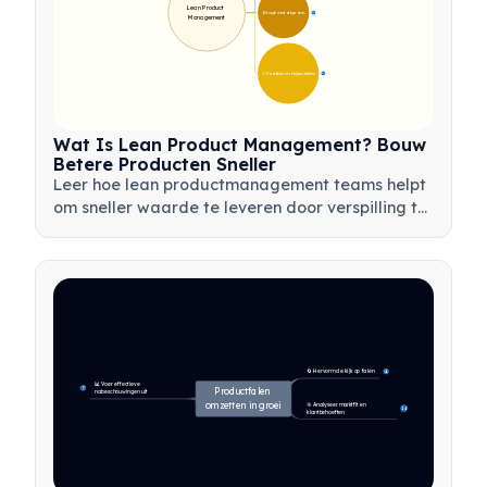
Lean Product 
🛠️ Implementatieproces
12
Management
💡 Voordelen en Hulpmiddelen
17
Wat Is Lean Product Management? Bouw
Betere Producten Sneller
Leer hoe lean productmanagement teams helpt
om sneller waarde te leveren door verspilling te
minimaliseren, klantfeedback te gebruiken en te
focussen op wat het belangrijkst is.
🔄 Hervorm de kijk op falen
4
📊 Voer effectieve 
7
Productfalen 
nabeschouwingen uit
omzetten in groei
🎯 Analyseer marktfit en 
14
klantbehoeften