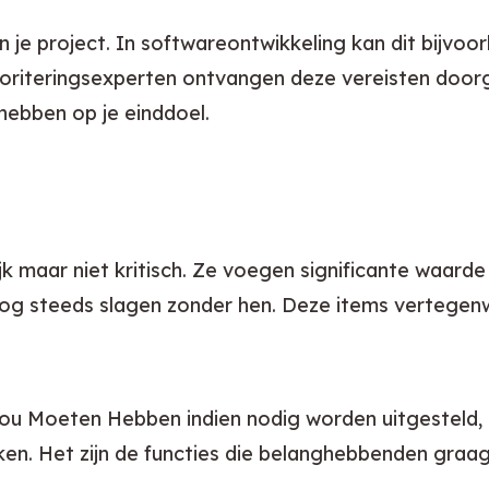
e project. In softwareontwikkeling kan dit bijvoorb
ioriteringsexperten ontvangen deze vereisten door
hebben op je einddoel.
rijk maar niet kritisch. Ze voegen significante waard
g steeds slagen zonder hen. Deze items vertegenw
Zou Moeten Hebben indien nodig worden uitgesteld,
ken. Het zijn de functies die belanghebbenden graag