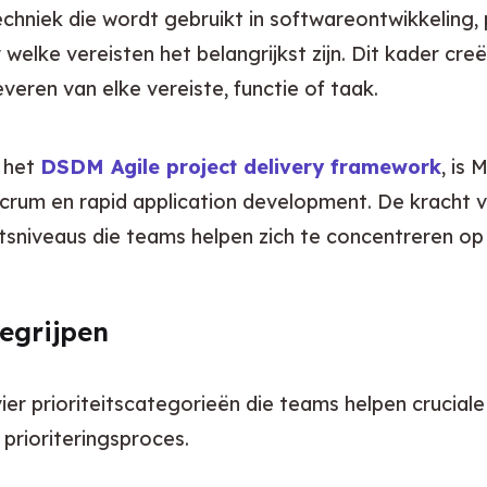
stechniek die wordt gebruikt in softwareontwikkelin
welke vereisten het belangrijkst zijn. Dit kader cr
eren van elke vereiste, functie of taak.
 het 
DSDM Agile project delivery framework
, is
rum en rapid application development. De kracht va
teitsniveaus die teams helpen zich te concentreren o
egrijpen
prioriteitscategorieën die teams helpen cruciale t
 prioriteringsproces.