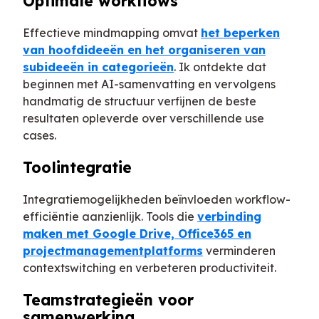
Optimale workflows
Effectieve mindmapping omvat
het beperken
van hoofdideeën en het organiseren van
subideeën in categorieën
. Ik ontdekte dat
beginnen met AI-samenvatting en vervolgens
handmatig de structuur verfijnen de beste
resultaten opleverde over verschillende use
cases.
Toolintegratie
Integratiemogelijkheden beïnvloeden workflow-
efficiëntie aanzienlijk. Tools die
verbinding
maken met Google Drive, Office365 en
projectmanagementplatforms
verminderen
contextswitching en verbeteren productiviteit.
Teamstrategieën voor
samenwerking