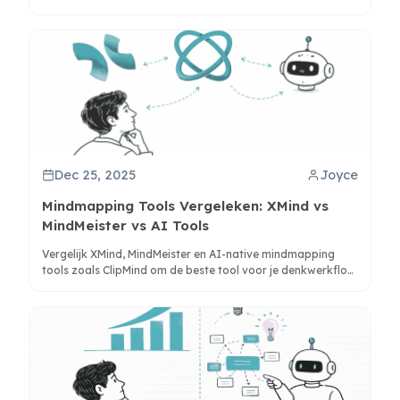
welke mindmapping-oplossing het beste aansluit bij uw
denk- en productiviteitsbehoeften.
Dec 25, 2025
Joyce
Mindmapping Tools Vergeleken: XMind vs
MindMeister vs AI Tools
Vergelijk XMind, MindMeister en AI-native mindmapping
tools zoals ClipMind om de beste tool voor je denkwerkflow
en productiviteitsbehoeften te kiezen.