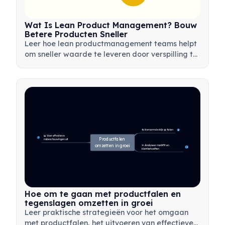
Wat Is Lean Product Management? Bouw
Betere Producten Sneller
Leer hoe lean productmanagement teams helpt
om sneller waarde te leveren door verspilling te
minimaliseren, klantfeedback te gebruiken en te
focussen op wat het belangrijkst is.
🔄 Hervorm de kijk op falen
4
📊 Voer effectieve 
7
Productfalen 
nabeschouwingen uit
omzetten in groei
🎯 Analyseer marktfit en 
14
klantbehoeften
Hoe om te gaan met productfalen en
tegenslagen omzetten in groei
Leer praktische strategieën voor het omgaan
met productfalen, het uitvoeren van effectieve