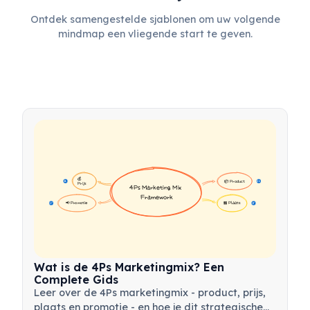
Ontdek samengestelde sjablonen om uw volgende
mindmap een vliegende start te geven.
💰 
📦 Product
16
16
Prijs
4Ps Marketing Mix 
Framework
📢 Promotie
🏪 Plaats
17
17
Wat is de 4Ps Marketingmix? Een
Complete Gids
Leer over de 4Ps marketingmix - product, prijs,
plaats en promotie - en hoe je dit strategische