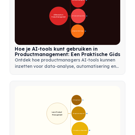
🚀 AI-transformatiegebieden
28
AI Revolutie in 
🛠️ Praktische AI-hulpmiddelen
31
Productmanagement
📋 Implementatiestrategie
33
Hoe je AI-tools kunt gebruiken in
Productmanagement: Een Praktische Gids
Ontdek hoe productmanagers AI-tools kunnen
inzetten voor data-analyse, automatisering en
besluitvorming om workflows te stroomlijnen en
productinnovatie te stimuleren.
🎯 Kernprincipes
9
Lean Product 
🛠️ Implementatieproces
12
Management
💡 Voordelen en Hulpmiddelen
17