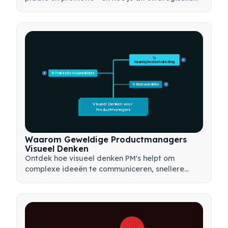
instrument kunt gebruiken om effectieve
marketingstrategieën te ontwikkelen.
🚀 
15
Vaardigheidsontwikkeling
🛠️ Praktische Hulpmiddelen
15
🎯 Kernvoordelen
15
Visueel Denken voor 
Productmanagers
Waarom Geweldige Productmanagers
Visueel Denken
Ontdek hoe visueel denken PM's helpt om
complexe ideeën te communiceren, snellere
beslissingen te nemen en belanghebbenden op
één lijn te brengen met behulp van kaders zoals
mindmaps en productbomen.