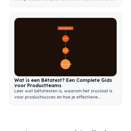
nabeschouwingen en het omzetten van
tegenslagen in waardevolle leermomenten voor
je team.
Overzicht Bètatesten
🔍 Definitie
4
🎯 Belang
7
📋 Proces en Typen
20
Wat is een Bètatest? Een Complete Gids
voor Productteams
Leer wat bètatesten is, waarom het cruciaal is
voor productsucces en hoe je effectieve
bètatests uitvoert om je product voor de
lancering te valideren.