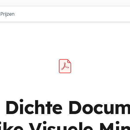
Prijzen
 Dichte Docum
jke Visuele
Mi