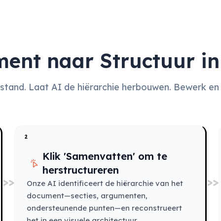
ent naar Structuur in
stand. Laat AI de hiërarchie herbouwen. Bewerk en 
2
Klik 'Samenvatten' om te
herstructureren
>>
>>
Onze AI identificeert de hiërarchie van het
document—secties, argumenten,
ondersteunende punten—en reconstrueert
het in een visuele architectuur.