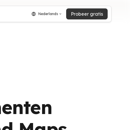
Probeer gratis
Nederlands
enten
nd Maps