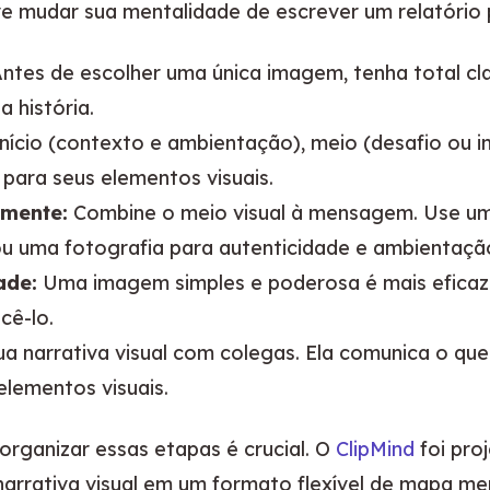
lve mudar sua mentalidade de escrever um relatório 
ntes de escolher uma única imagem, tenha total cla
a história.
ício (contexto e ambientação), meio (desafio ou i
 para seus elementos visuais.
amente:
Combine o meio visual à mensagem. Use u
u uma fotografia para autenticidade e ambientaçã
ade:
Uma imagem simples e poderosa é mais eficaz 
cê-lo.
a narrativa visual com colegas. Ela comunica o qu
elementos visuais.
organizar essas etapas é crucial. O 
ClipMind
 foi pro
arrativa visual em um formato flexível de mapa men