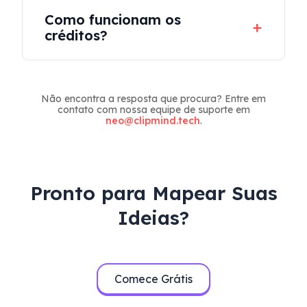
Absolutamente. Cada mapa gerado é
Como funcionam os
totalmente editável. Você pode refinar,
créditos?
reorganizar ou expandi-lo a qualquer
momento.
Cada resumo gerado usa um pequeno
número de créditos. Você pode
Não encontra a resposta que procura? Entre em
acompanhar o uso e atualizar a qualquer
contato com nossa equipe de suporte em
momento com base em suas
neo@clipmind.tech
.
necessidades.
Pronto para Mapear Suas
Ideias?
Comece Grátis