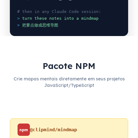
# then in any Claude Code session:
>
turn these notes into a mindmap
>
把要点做成思维导图
Pacote NPM
Crie mapas mentais diretamente em seus projetos
JavaScript/TypeScript
@clipmind/mindmap
npm