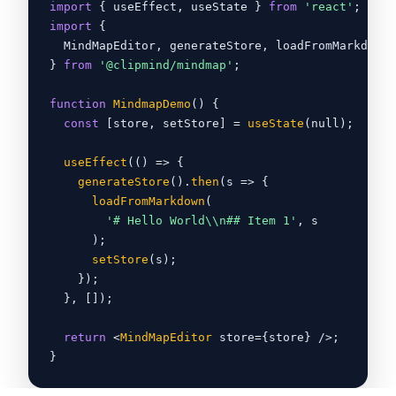
import
{
 useEffect, useState
}
from
'react'
;
import
{
MindMapEditor, generateStore, loadFromMarkdown
}
from
'@clipmind/mindmap'
;
function
MindmapDemo
() 
{
const
 [store, setStore] =
useState
(null);
useEffect
(() =
>
{
generateStore
().
then
(s =
>
{
loadFromMarkdown
(
'# Hello World\\n## Item 1'
, s
);
setStore
(s);
}
);
}
, []);
return
<
MindMapEditor
 store=
{
store
}
 /
>
;
}