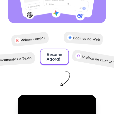
Vídeos Longos
Páginas da Web
Resumir
Tópicos de Chat co
ocumentos e Texto
Agora!