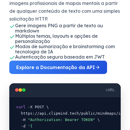
imagens profissionais de mapas mentais a partir
de qualquer conteúdo de texto com uma simples
solicitação HTTP.
Gere imagens PNG a partir de texto ou
markdown
Múltiplos temas, layouts e opções de
personalização
Modos de sumarização e brainstorming com
tecnologia de IA
Autenticação segura baseada em JWT
Explore a Documentação da API
cURL
curl
 -X POST \
https://api.clipmind.tech/public/mindmaps/image
-H
"Authorization: Bearer TOKEN"
 \
-d 
'
{