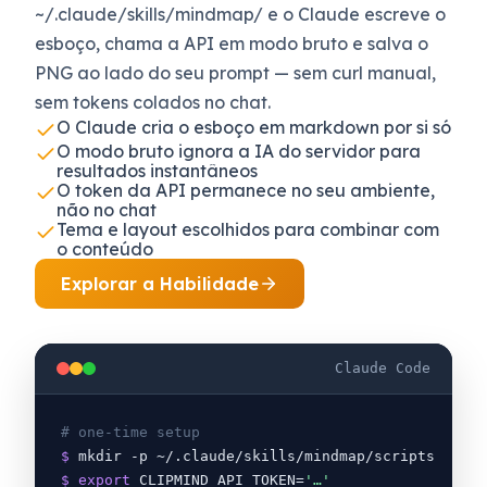
~/.claude/skills/mindmap/ e o Claude escreve o
esboço, chama a API em modo bruto e salva o
PNG ao lado do seu prompt — sem curl manual,
sem tokens colados no chat.
O Claude cria o esboço em markdown por si só
O modo bruto ignora a IA do servidor para
resultados instantâneos
O token da API permanece no seu ambiente,
não no chat
Tema e layout escolhidos para combinar com
o conteúdo
Explorar a Habilidade
Claude Code
# one-time setup
$
 mkdir -p ~/.claude/skills/mindmap/scripts
$
export
 CLIPMIND_API_TOKEN=
'…'