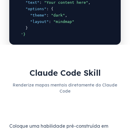
"text"
:
"Your content here"
,
"options"
: 
{
"theme"
:
"dark"
,
"layout"
:
"mindmap"
}
'
}
Claude Code Skill
Renderize mapas mentais diretamente do Claude
Code
Coloque uma habilidade pré-construída em