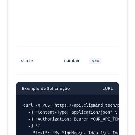
e ite
lista
rend
dire
sem 
linh
estr
são
desc
Fato
esca
number
scale
Não
reso
(pad
Exemplo de Solicitação
cURL
curl -X POST https://api.clipmind.tech/public/m
  -H "Content-Type: application/json" \

  -H "Authorization: Bearer YOUR_API_TOKEN" \

  -d '{

    "text": "My MindMap\n- Idea 1\n- Idea 2",
