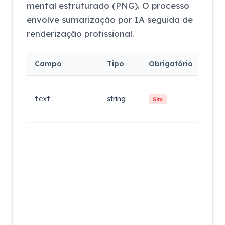
mental estruturado (PNG). O processo
envolve sumarização por IA seguida de
renderização profissional.
Campo
Tipo
Obrigatório
Des
O te
ou 
string
text
Sim
a se
conv
Tema
Um de
neon
amet
suns
ocea
cher
blos
volc
herm
oran
tiffa