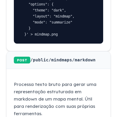
    "options": {

      "theme": "dark",

      "layout": "mindmap",

      "mode": "summarize"

    }

  }' > mindmap.png
/public/mindmaps/markdown
POST
Processa texto bruto para gerar uma
representação estruturada em
markdown de um mapa mental. Útil
para renderização com suas próprias
ferramentas.