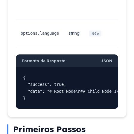
estr
são
desc
Idi
saíd
string
options.language
Não
inglê
chin
Formato de Resposta
JSON
{

  "success": true,

  "data": "# Root Node\n## Child Node 1\n## Chi
}
Primeiros Passos