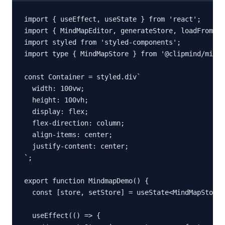
import { useEffect, useState } from 'react';

import { MindMapEditor, generateStore, loadFromMar
import styled from 'styled-components';

import type { MindMapStore } from '@clipmind/mindm
const Container = styled.div`

  width: 100vw;

  height: 100vh;

  display: flex;

  flex-direction: column;

  align-items: center;

  justify-content: center;

`;

export function MindmapDemo() {

  const [store, setStore] = useState<MindMapStore 
  useEffect(() => {
