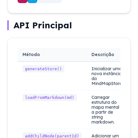
API Principal
Método
Descrição
Inicializar uma
generateStore()
nova instância
do
MindMapStore.
Carregar
loadFromMarkdown(md)
estrutura do
mapa mental
a partir de
string
markdown.
Adicionar um
addChildNode(parentId)