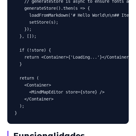
    // generateStore is async to ensure fonts are 
    generateStore().then(s => {

      loadFromMarkdown('# Hello World\n\n## Item 1
      setStore(s);

    });

  }, []);

  if (!store) {

    return <Container>{'Loading...'}</Container>;

  }

  return (

    <Container>

      <MindMapEditor store={store} />

    </Container>

  );

}
Funcionalidades