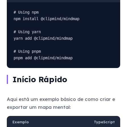
# Using npm

npm install @clipmind/mindmap

# Using yarn

yarn add @clipmind/mindmap

# Using pnpm

pnpm add @clipmind/mindmap
Início Rápido
Aqui está um exemplo básico de como criar e
exportar um mapa mental:
Exemplo
TypeScript