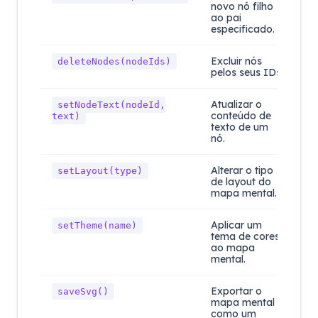
novo nó filho
ao pai
especificado.
Excluir nós
deleteNodes(nodeIds)
pelos seus IDs.
Atualizar o
setNodeText(nodeId,
conteúdo de
text)
texto de um
nó.
Alterar o tipo
setLayout(type)
de layout do
mapa mental.
Aplicar um
setTheme(name)
tema de cores
ao mapa
mental.
Exportar o
saveSvg()
mapa mental
como um