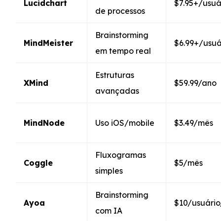
Lucidchart
$7.95+/usuá
de processos
Brainstorming
MindMeister
$6.99+/usu
em tempo real
Estruturas
XMind
$59.99/ano
avançadas
MindNode
Uso iOS/mobile
$3.49/mês
Fluxogramas
Coggle
$5/mês
simples
Brainstorming
Ayoa
$10/usuári
com IA