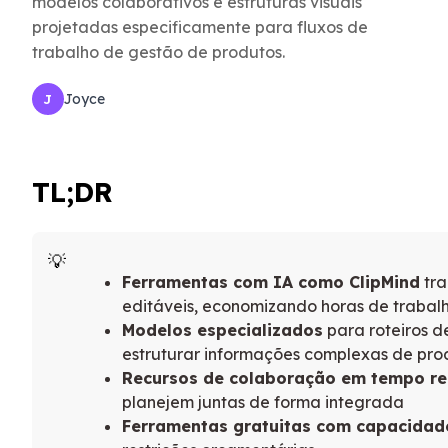
modelos colaborativos e estruturas visuais
projetadas especificamente para fluxos de
trabalho de gestão de produtos.
Joyce
J
TL;DR
Ferramentas com IA como ClipMind
tra
editáveis, economizando horas de trabal
Modelos especializados
para roteiros d
estruturar informações complexas de pro
Recursos de colaboração em tempo re
planejem juntas de forma integrada
Ferramentas gratuitas com capacidad