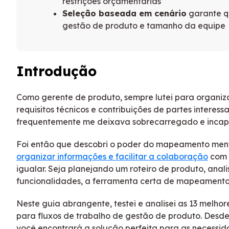
restrições orçamentárias
Seleção baseada em cenário
garante qu
gestão de produto e tamanho da equipe
Introdução
Como gerente de produto, sempre lutei para organiza
requisitos técnicos e contribuições de partes intere
frequentemente me deixava sobrecarregado e incapa
Foi então que descobri o poder do mapeamento menta
organizar informações e facilitar a colaboração
com 
igualar. Seja planejando um roteiro de produto, anal
funcionalidades, a ferramenta certa de mapeamento
Neste guia abrangente, testei e analisei as 13 mel
para fluxos de trabalho de gestão de produto. Desd
você encontrará a solução perfeita para as necessid