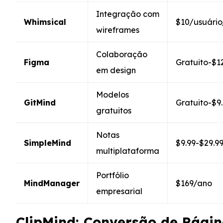
Integração com
Whimsical
$10/usuári
wireframes
Colaboração
Figma
Gratuito-$1
em design
Modelos
GitMind
Gratuito-$9
gratuitos
Notas
SimpleMind
$9.99-$29.9
multiplataforma
Portfólio
MindManager
$169/ano
empresarial
ClipMind: Conversão de Pági