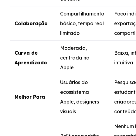
Compartilhamento
Foco indi
Colaboração
básico, tempo real
exportaç
limitado
comparti
Moderada,
Curva de
Baixa, in
centrada na
Aprendizado
intuitiva
Apple
Usuários do
Pesquisa
ecossistema
estudant
Melhor Para
Apple, designers
criadore
visuais
conteúd
Nenhum l
Políticas padrão
necessári