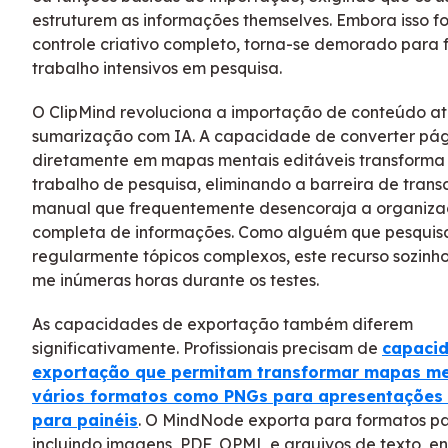
estruturem as informações themselves. Embora isso f
controle criativo completo, torna-se demorado para 
trabalho intensivos em pesquisa.
O ClipMind revoluciona a importação de conteúdo a
sumarização com IA. A capacidade de converter pá
diretamente em mapas mentais editáveis transforma 
trabalho de pesquisa, eliminando a barreira de trans
manual que frequentemente desencoraja a organiz
completa de informações. Como alguém que pesquis
regularmente tópicos complexos, este recurso sozinho
me inúmeras horas durante os testes.
As capacidades de exportação também diferem
significativamente. Profissionais precisam de
capaci
exportação que permitam transformar mapas me
vários formatos como PNGs para apresentações
para painéis
. O MindNode exporta para formatos p
incluindo imagens, PDF, OPML e arquivos de texto, e