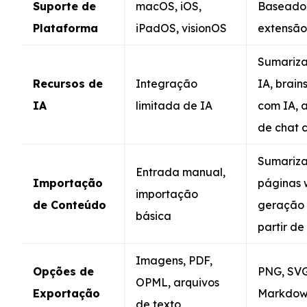
Suporte de
macOS, iOS,
Baseado
Plataforma
iPadOS, visionOS
extensã
Sumariz
Recursos de
Integração
IA, brain
IA
limitada de IA
com IA, a
de chat 
Sumariz
Entrada manual,
Importação
páginas 
importação
de Conteúdo
geração 
básica
partir de
Imagens, PDF,
Opções de
PNG, SVG
OPML, arquivos
Exportação
Markdo
de texto