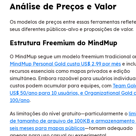
Análise de Preços e Valor
Os modelos de preços entre essas ferramentas reflet
seus diferentes públicos-alvo e proposições de valor.
Estrutura Freemium do MindMup
O MindMup segue um modelo freemium tradicional 
MindMup Personal Gold custa US$ 2,99 por mês
e incl
recursos essenciais como mapas privados e edição
simultânea. Embora razoável para usuários individuai
custos podem acumular para equipes, com
Team Gol
US$ 50/ano para 10 usuários, e Organizational Gold 
100/ano
.
As limitações do nível gratuito—particularmente o
lim
de tamanho de arquivo de 100KB e armazenamento
seis meses para mapas públicos
—tornam adequado
apenas para uso casual ou experimental.