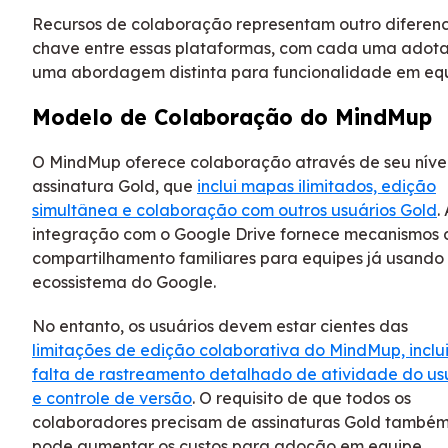
Recursos de colaboração representam outro diferenc
chave entre essas plataformas, com cada uma adot
uma abordagem distinta para funcionalidade em equ
Modelo de Colaboração do MindMup
O MindMup oferece colaboração através de seu níve
assinatura Gold, que
inclui mapas ilimitados, edição
simultânea e colaboração com outros usuários Gold
.
integração com o Google Drive fornece mecanismos 
compartilhamento familiares para equipes já usando
ecossistema do Google.
No entanto, os usuários devem estar cientes das
limitações de edição colaborativa do MindMup, inclu
falta de rastreamento detalhado de atividade do us
e controle de versão
. O requisito de que todos os
colaboradores precisam de assinaturas Gold també
pode aumentar os custos para adoção em equipe.