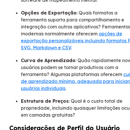
Opções de Exportação
: Quais formatos a
ferramenta suporta para compartilhamento e
integração com outros aplicativos? Ferramenta
modernas normalmente oferecem
opções de
exportação personalizáveis incluindo formatos 
SVG, Markdown e CSV
.
Curva de Aprendizado
: Quão rapidamente no
usuários podem se tornar produtivos com a
ferramenta? Algumas plataformas oferecem
cu
de aprendizado mínima, adequada para inician
usuários individuais
.
Estrutura de Preços
: Qual é o custo total de
propriedade, incluindo quaisquer limitações ocu
em camadas gratuitas?
Considerações de Perfil do Usuário