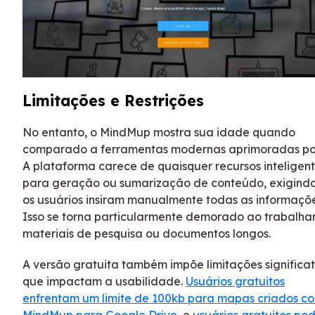
Limitações e Restrições
No entanto, o MindMup mostra sua idade quando
comparado a ferramentas modernas aprimoradas por
A plataforma carece de quaisquer recursos inteligen
para geração ou sumarização de conteúdo, exigind
os usuários insiram manualmente todas as informaçõe
Isso se torna particularmente demorado ao trabalha
materiais de pesquisa ou documentos longos.
A versão gratuita também impõe limitações significat
que impactam a usabilidade.
Usuários gratuitos
enfrentam um limite de 100kb para mapas criados c
MindMup para Google Drive
, e
usuários gratuitos p