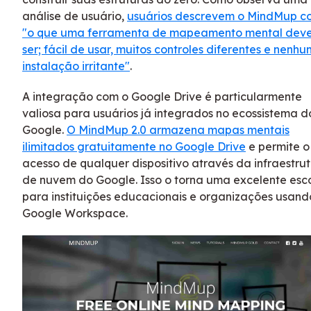
análise de usuário,
usuários descrevem o MindMup 
"o que uma ferramenta de mapeamento mental deve
ser; fácil de usar, muitos controles diferentes e nenh
instalação irritante"
.
A integração com o Google Drive é particularmente
valiosa para usuários já integrados no ecossistema d
Google.
O MindMup 2.0 armazena mapas mentais
ilimitados gratuitamente no Google Drive
e permite o
acesso de qualquer dispositivo através da infraestru
de nuvem do Google. Isso o torna uma excelente esc
para instituições educacionais e organizações usand
Google Workspace.