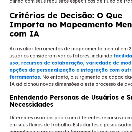
alinha com seus requisitos específicos de fluxo de tra
Critérios de Decisão: O Que
Importa no Mapeamento Men
com IA
Ao avaliar ferramentas de mapeamento mental em 2
usuários consideram vários fatores, incluindo
facilid
uso, recursos de colaboração, variedade de mod
opções de personalização e integração com outr
ferramentas
. No entanto, o surgimento de capacid
IA adicionou novas dimensões a este processo de ava
Entendendo Personas de Usuários e S
Necessidades
Diferentes usuários priorizam diferentes recursos co
em seus fluxos de trabalho. Estudantes e pesquisado
normalmente precisam de ferramentas que os ajude