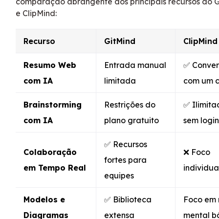
comparação abrangente dos principais recursos do 
e ClipMind:
Recurso
GitMind
ClipMind
Resumo Web
Entrada manual
✅ Conve
com IA
limitada
com um c
Brainstorming
Restrições do
✅ Ilimita
com IA
plano gratuito
sem login
✅ Recursos
Colaboração
❌ Foco
fortes para
em Tempo Real
individua
equipes
Modelos e
✅ Biblioteca
Foco em
Diagramas
extensa
mental b