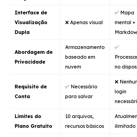
Interface de
✅ Mapa
Visualização
❌ Apenas visual
mental +
Dupla
Markdow
Armazenamento
✅
Abordagem de
baseado em
Process
Privacidade
nuvem
no dispos
❌ Nenhu
Requisito de
✅ Necessário
login
Conta
para salvar
necessár
Limites do
10 arquivos,
Atualmen
Plano Gratuito
recursos básicos
ilimitado