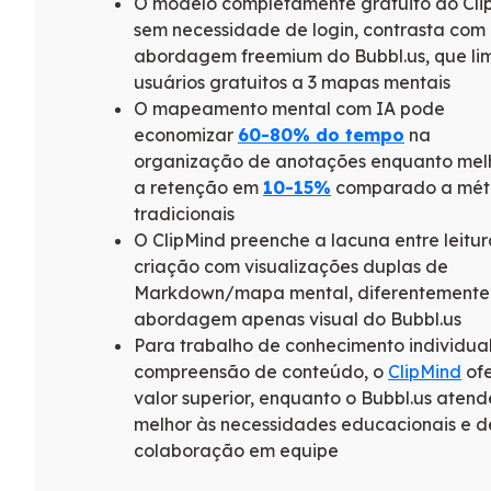
O modelo completamente gratuito do Cli
sem necessidade de login, contrasta com
abordagem freemium do Bubbl.us, que lim
usuários gratuitos a 3 mapas mentais
O mapeamento mental com IA pode
economizar
60-80% do tempo
na
organização de anotações enquanto mel
a retenção em
10-15%
comparado a mét
tradicionais
O ClipMind preenche a lacuna entre leitur
criação com visualizações duplas de
Markdown/mapa mental, diferentemente
abordagem apenas visual do Bubbl.us
Para trabalho de conhecimento individual
compreensão de conteúdo, o
ClipMind
of
valor superior, enquanto o Bubbl.us atend
melhor às necessidades educacionais e d
colaboração em equipe