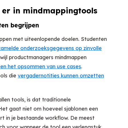
lt er in mindmappingtools
ten begrijpen
ppen met uiteenlopende doelen. Studenten
zamelde onderzoeksgegevens op zinvolle
erwijl productmanagers mindmappen
 en het opsommen van use cases
.
ols die
vergadernotities kunnen omzetten
len tools, is dat traditionele
 Het gaat niet om hoeveel sjablonen een
ert in je bestaande workflow. De meest
ch voor wanneer de tool een verlengstuk