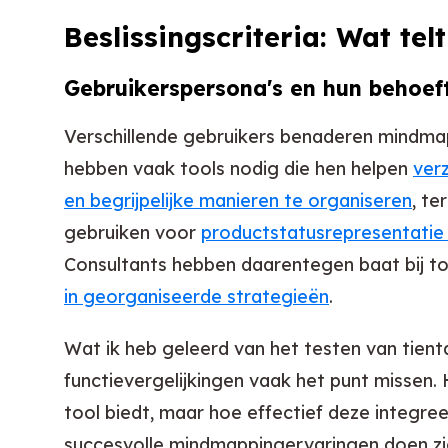
Beslissingscriteria: Wat te
Gebruikerspersona's en hun behoef
Verschillende gebruikers benaderen mindma
hebben vaak tools nodig die hen helpen
ver
en begrijpelijke manieren te organiseren
, t
gebruiken voor
productstatusrepresentatie
Consultants hebben daarentegen baat bij to
in georganiseerde strategieën
.
Wat ik heb geleerd van het testen van tiental
functievergelijkingen vaak het punt missen.
tool biedt, maar hoe effectief deze integre
succesvolle mindmappingervaringen doen zi