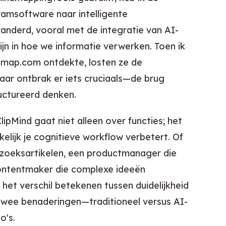
amsoftware naar intelligente
randerd, vooral met de integratie van AI-
ijn in hoe we informatie verwerken. Toen ik
d-map.com ontdekte, losten ze de
aar ontbrak er iets cruciaals—de brug
uctureerd denken.
ipMind gaat niet alleen over functies; het
lijk je cognitieve workflow verbetert. Of
erzoeksartikelen, een productmanager die
contentmaker die complexe ideeën
het verschil betekenen tussen duidelijkheid
wee benaderingen—traditioneel versus AI-
o's.