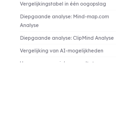
Vergelijkingstabel in één oogopslag
Diepgaande analyse: Mind-map.com
Analyse
Diepgaande analyse: ClipMind Analyse
Vergelijking van AI-mogelijkheden
Use case-scenario's en resultaten
Wanneer kiezen voor Mind-map.com vs
ClipMind
Implementatie en leercurve
Conclusie en laatste aanbeveling
Meer informatie
FAQ's