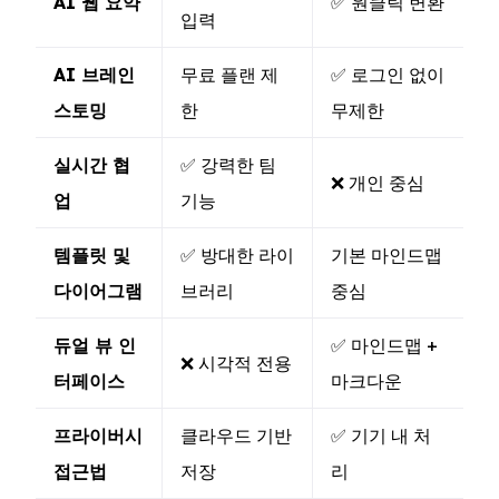
AI 웹 요약
✅ 원클릭 변환
입력
AI 브레인
무료 플랜 제
✅ 로그인 없이
스토밍
한
무제한
실시간 협
✅ 강력한 팀
❌ 개인 중심
업
기능
템플릿 및
✅ 방대한 라이
기본 마인드맵
다이어그램
브러리
중심
듀얼 뷰 인
✅ 마인드맵 +
❌ 시각적 전용
터페이스
마크다운
프라이버시
클라우드 기반
✅ 기기 내 처
접근법
저장
리