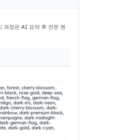
과정은 AI 요약 후 전문 렌
, forest, cherry-blossom,
um-black, rose-gold, deep-sea,
d, french-flag, german-flag,
ndigo, dark-iris, dark-neon,
 dark-cherry-blossom, dark-
-rainbow, dark-premium-black,
champagne, dark-midnight-
 dark-german-flag, dark-
ate, dark-gold, dark-cyan,