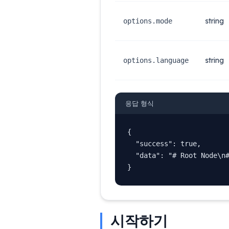
string
options.mode
string
options.language
응답 형식
{

  "success": true,

  "data": "# Root Node\n#
}
시작하기