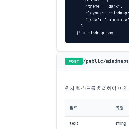
      "theme": "dark",

      "layout": "mindmap"
      "mode": "summarize"
    }

  }' > mindmap.png
/public/mindmaps
POST
원시 텍스트를 처리하여 마인
필드
유형
string
text