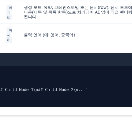
생성 모드: 요약, 브레인스토밍 또는 원시(raw). 원시 모
아
다운(제목 및 목록 항목)으로 처리되어 AI 없이 직접 렌더
니
됩니다.
요
아
출력 언어 (예: 영어, 중국어)
니
요
# Child Node 1\n## Child Node 2\n..."
