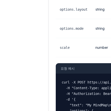
string
options.layout
string
options.mode
number
scale
요청 예시
curl -X POST https://api.
  -H "Content-Type: appli
  -H "Authorization: Bear
  -d '{

    "text": "My MindMap\n
    "options": {
