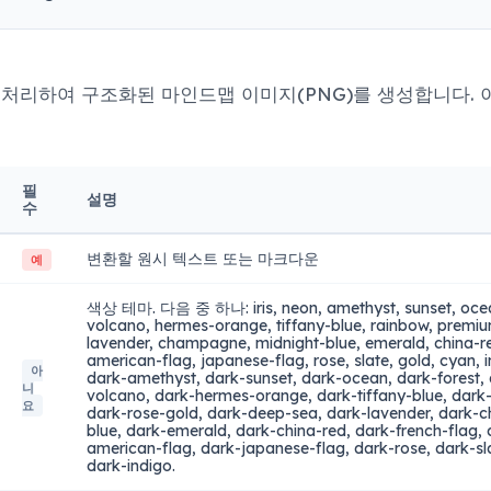
처리하여 구조화된 마인드맵 이미지(PNG)를 생성합니다. 이 
필
설명
수
변환할 원시 텍스트 또는 마크다운
예
색상 테마. 다음 중 하나: iris, neon, amethyst, sunset, ocean
volcano, hermes-orange, tiffany-blue, rainbow, premi
lavender, champagne, midnight-blue, emerald, china-re
american-flag, japanese-flag, rose, slate, gold, cyan, i
아
dark-amethyst, dark-sunset, dark-ocean, dark-forest,
니
volcano, dark-hermes-orange, dark-tiffany-blue, dark
요
dark-rose-gold, dark-deep-sea, dark-lavender, dark-
blue, dark-emerald, dark-china-red, dark-french-flag,
american-flag, dark-japanese-flag, dark-rose, dark-sl
dark-indigo.