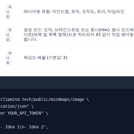
아
레이아웃 유형: 마인드맵, 로직, 조직도, 트리, 타임라인
니
요
생성 모드: 요약, 브레인스토밍 또는 원시(raw). 원시 모
아
다운(제목 및 목록 항목)으로 처리되어 AI 없이 직접 렌더
니
됩니다.
요
아
해상도 배율 (기본값: 2)
니
요
clipmind.tech/public/mindmaps/image \

cation/json" \

er YOUR_API_TOKEN" \

- Idea 1\n- Idea 2",
