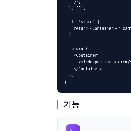
    });

  }, []);

  if (!store) {

    return <Container>{'Loadi
  }

  return (

    <Container>

      <MindMapEditor store={s
    </Container>

  );

}
기능