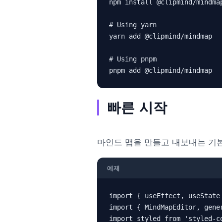
npm install @clipmind/mindmap
# Using yarn

yarn add @clipmind/mindmap

# Using pnpm

pnpm add @clipmind/mindmap
빠른 시작
마인드 맵을 만들고 내보내는 기
예제
import { useEffect, useState 
import { MindMapEditor, gene
import styled from 'styled-co