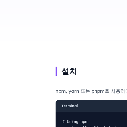
설치
npm, yarn 또는 pnpm을 사
Terminal
# Using npm
