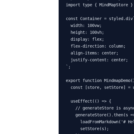
import type { MindMapStore } 
const Container = styled.div`
  width: 100vw;

  height: 100vh;

  display: flex;

  flex-direction: column;

  align-items: center;

  justify-content: center;

`;

export function MindmapDemo()
  const [store, setStore] = 
  useEffect(() => {

    // generateStore is asyn
    generateStore().then(s =>
      loadFromMarkdown('# He
      setStore(s);
