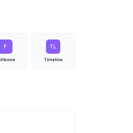
F
TL
ishbone
Timeline