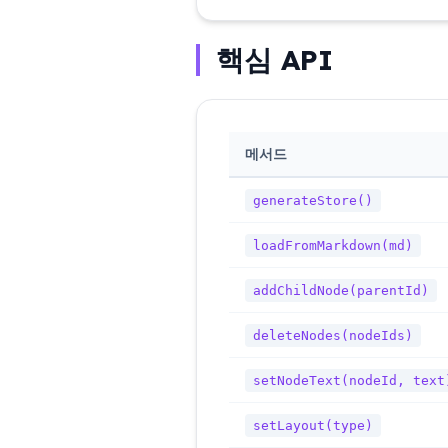
핵심 API
메서드
generateStore()
loadFromMarkdown(md)
addChildNode(parentId)
deleteNodes(nodeIds)
setNodeText(nodeId, text
setLayout(type)