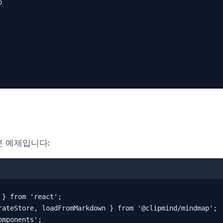


본 예제입니다:
} from 'react';

rateStore, loadFromMarkdown } from '@clipmind/mindmap';

mponents';
