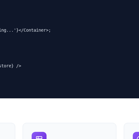
ng...'}</Container>;

tore} />
