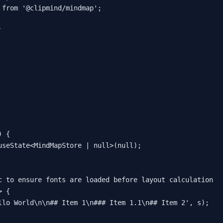
from '@clipmind/mindmap';



 {

useState<MindMapStore | null>(null);

c to ensure fonts are loaded before layout calculation

 {

llo World\n\n## Item 1\n### Item 1.1\n## Item 2', s);
