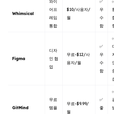
와이
✅
어프
$10/사용자/
우
Whimsical
레임
월
수
통합
함
✅
디자
무료-$12/사
우
Figma
인 협
용자/월
수
업
함
무료
✅
무료-$9.99/
GitMind
템플
좋
월