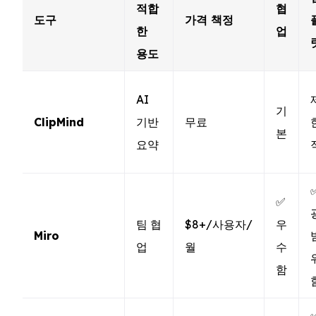
적합
협
도구
가격 책정
한
업
용도
AI
기
ClipMind
기반
무료
본
요약
✅
팀 협
$8+/사용자/
우
Miro
업
월
수
함