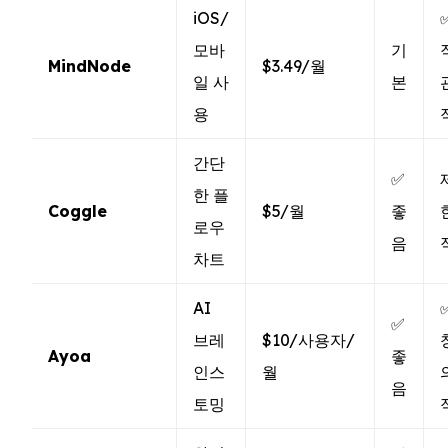
iOS/
모바
기
MindNode
$3.49/월
일 사
본
용
간단
✅
한 플
Coggle
$5/월
좋
로우
음
차트
AI
✅
브레
$10/사용자/
Ayoa
좋
인스
월
음
토밍