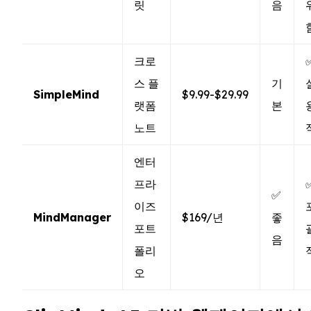
릿
음
크로
스 플
기
SimpleMind
$9.99-$29.99
랫폼
본
노트
엔터
프라
✅
이즈
MindManager
$169/년
좋
포트
음
폴리
오