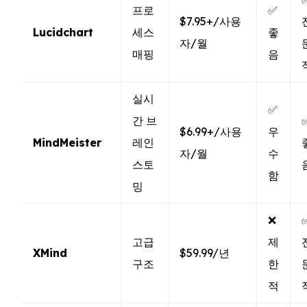
프로
✅
$7.95+/사용
Lucidchart
세스
좋
자/월
매핑
음
실시
✅
간 브
$6.99+/사용
우
MindMeister
레인
자/월
수
스토
함
밍
❌
고급
제
XMind
$59.99/년
구조
한
적