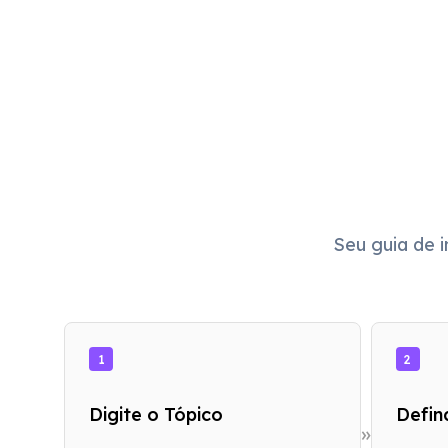
Seu guia de i
1
2
Digite o Tópico
Defin
»