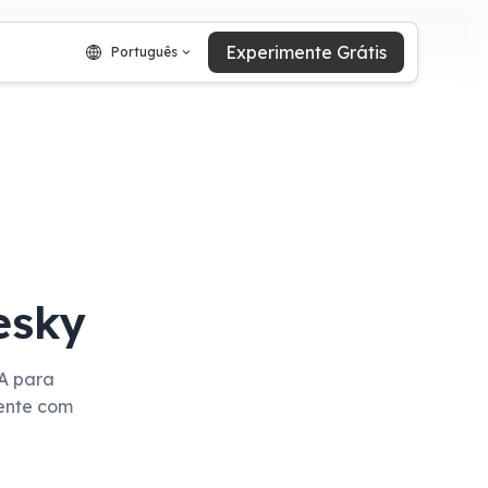
Experimente Grátis
Português
esky
IA para
mente com