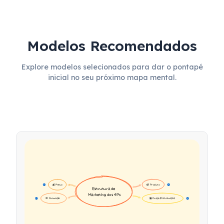
Modelos Recomendados
Explore modelos selecionados para dar o pontapé
inicial no seu próximo mapa mental.
💰 Preço
📦 Produto
16
16
Estrutura de 
Marketing dos 4Ps
📢 Promoção
🏪 Praça (Distribuição)
17
17