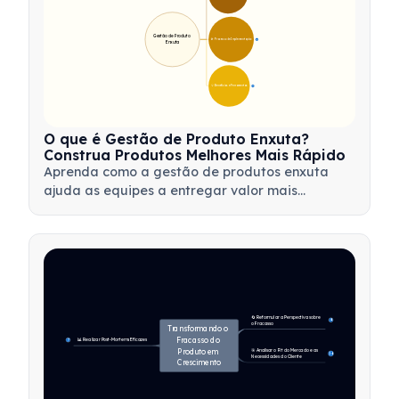
Gestão de Produto 
🛠️ Processo de Implementação
12
Enxuta
💡 Benefícios e Ferramentas
17
O que é Gestão de Produto Enxuta?
Construa Produtos Melhores Mais Rápido
Aprenda como a gestão de produtos enxuta
ajuda as equipes a entregar valor mais
rapidamente, minimizando desperdícios,
utilizando o feedback dos clientes e focando no
que é mais importante.
🔄 Reformular a Perspectiva sobre 
4
o Fracasso
Transformando o 
Fracasso do 
📊 Realizar Post-Mortems Eficazes
7
Produto em 
🎯 Analisar o Fit do Mercado e as 
14
Necessidades do Cliente
Crescimento