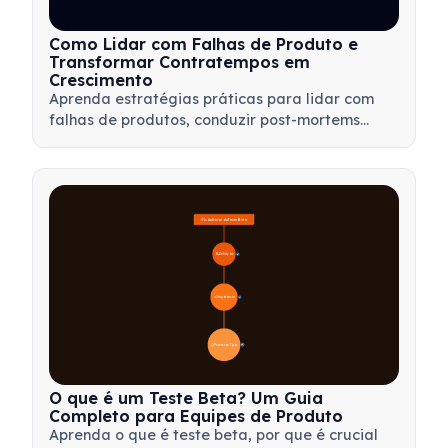
Como Lidar com Falhas de Produto e
Transformar Contratempos em
Crescimento
Aprenda estratégias práticas para lidar com
falhas de produtos, conduzir post-mortems
eficazes e transformar contratempos em
oportunidades valiosas de aprendizado para
sua equipe.
Visão Geral do Teste Beta
🔍 Definição
4
🎯 Importância
7
📋 Processo e Tipos
20
O que é um Teste Beta? Um Guia
Completo para Equipes de Produto
Aprenda o que é teste beta, por que é crucial