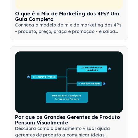
O que é o Mix de Marketing dos 4Ps? Um
Guia Completo
Conheça o modelo de mix de marketing dos 4Ps
- produto, preço, praça e promoção - e saiba
como utilizar essa ferramenta estratégica para
desenvolver estratégias de marketing eficazes.
🚀 Desenvolvimento de 
15
Habilidades
🛠️ Ferramentas Práticas
15
🎯 Benefícios Principais
15
Pensamento Visual para 
Gerentes de Produto
Por que os Grandes Gerentes de Produto
Pensam Visualmente
Descubra como o pensamento visual ajuda
gerentes de produto a comunicar ideias