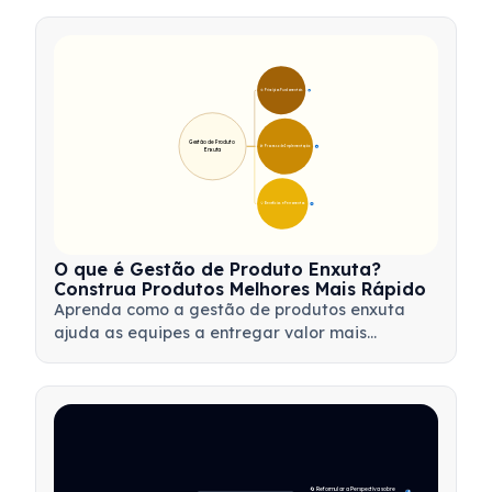
de otimizar fluxos de trabalho e impulsionar a
inovação de produtos.
🎯 Princípios Fundamentais
9
Gestão de Produto 
🛠️ Processo de Implementação
12
Enxuta
💡 Benefícios e Ferramentas
17
O que é Gestão de Produto Enxuta?
Construa Produtos Melhores Mais Rápido
Aprenda como a gestão de produtos enxuta
ajuda as equipes a entregar valor mais
rapidamente, minimizando desperdícios,
utilizando o feedback dos clientes e focando no
que é mais importante.
🔄 Reformular a Perspectiva sobre 