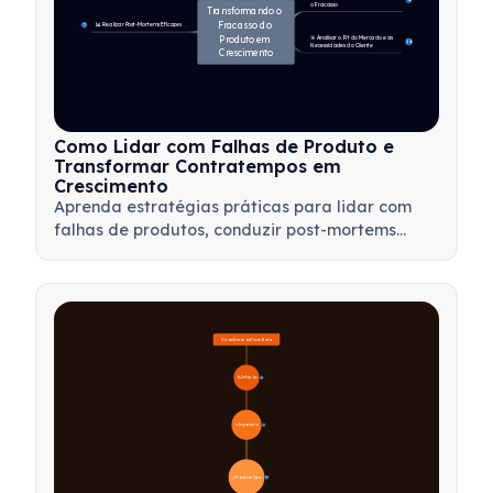
4
o Fracasso
Transformando o 
Fracasso do 
📊 Realizar Post-Mortems Eficazes
7
Produto em 
🎯 Analisar o Fit do Mercado e as 
14
Necessidades do Cliente
Crescimento
Como Lidar com Falhas de Produto e
Transformar Contratempos em
Crescimento
Aprenda estratégias práticas para lidar com
falhas de produtos, conduzir post-mortems
eficazes e transformar contratempos em
oportunidades valiosas de aprendizado para
sua equipe.
Visão Geral do Teste Beta
🔍 Definição
4
🎯 Importância
7
📋 Processo e Tipos
20