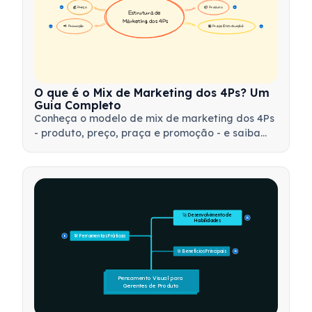
💰 Preço
📦 Produto
16
16
Estrutura de 
Marketing dos 4Ps
📢 Promoção
🏪 Praça (Distribuição)
17
17
O que é o Mix de Marketing dos 4Ps? Um
Guia Completo
Conheça o modelo de mix de marketing dos 4Ps
- produto, preço, praça e promoção - e saiba
como utilizar essa ferramenta estratégica para
desenvolver estratégias de marketing eficazes.
🚀 Desenvolvimento de 
15
Habilidades
🛠️ Ferramentas Práticas
15
🎯 Benefícios Principais
15
Pensamento Visual para 
Gerentes de Produto