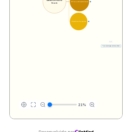
Gestão de Produto 
🛠️ Processo de Implementação
12
Enxuta
💡 Benefícios e Ferramentas
17
Focar na abordagem centrada no cliente
21
%