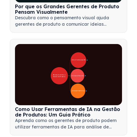
Por que os Grandes Gerentes de Produto
Pensam Visualmente
Descubra como o pensamento visual ajuda
gerentes de produto a comunicar ideias
complexas, tomar decisões mais rápidas e
alinhar stakeholders usando estruturas como
mapas mentais e árvores de produto.
🚀 Áreas de Transformação pela IA
28
Revolução da IA na 
🛠️ Ferramentas Práticas de IA
31
Gestão de Produtos
📋 Estratégia de Implementação
33
Como Usar Ferramentas de IA na Gestão
de Produtos: Um Guia Prático
Aprenda como os gerentes de produto podem
utilizar ferramentas de IA para análise de
dados, automação e tomada de decisões, a fim