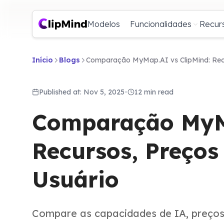
Modelos
Funcionalidades
Recur
Início
Blogs
Comparação MyMap.AI vs ClipMind: Recu
Published at: Nov 5, 2025
•
12 min read
Comparação MyMa
Recursos, Preços
Usuário
Compare as capacidades de IA, preços,