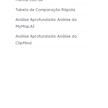
Tabela de Comparação Rápida
Análise Aprofundada: Análise do
MyMap.AI
Análise Aprofundada: Análise do
ClipMind
Comparação de Capacidades de IA
Análise de Preços e Valor
Privacidade e Segurança de Dados
Integração no Fluxo de Trabalho e
Opções de Exportação
Cenários Práticos e Resultados