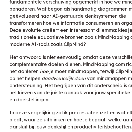
fundamentele verschuiving opgemerkt in hoe we mi
benaderen. Wat begon als handmatig diagrammen m
geëvolueerd naar AI-gestuurde denksystemen die
transformeren hoe we informatie consumeren en orga
Deze evolutie creëert een interessant dilemma: kies j
traditionele educatieve bronnen zoals MindMapping.
moderne AI-tools zoals ClipMind?
Het antwoord is niet eenvoudig omdat deze verschil
complementaire doelen dienen. MindMapping.com rich
het aanleren
hoe
je moet mindmappen, terwijl ClipMind
op het helpen
daadwerkelijk doen
van mindmappen me
ondersteuning. Het begrijpen van dit onderscheid is c
het kiezen van de juiste aanpak voor jouw specifieke
en doelstellingen.
In deze vergelijking zal ik precies uiteenzetten wat el
biedt, waar ze uitblinken en hoe je bepaalt welke aa
aansluit bij jouw denkstijl en productiviteitsbehoeften.