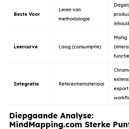
Dageli
Leren van
Beste Voor
product
methodologie
inhoud
Matig
Leercurve
Laag (consumptie)
(inter
functie
Chrom
extens
Integratie
Referentiemateriaal
export
workfl
Diepgaande Analyse:
MindMapping.com Sterke Pun