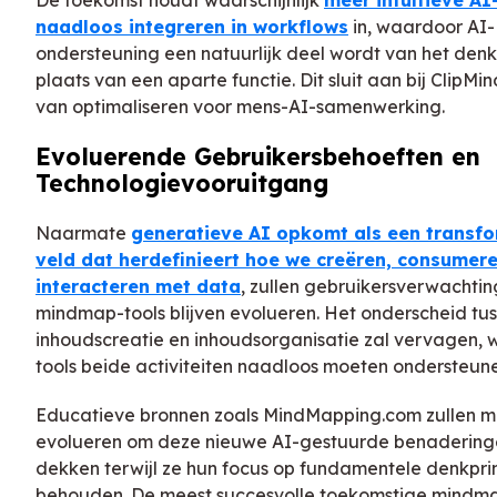
naadloos integreren in workflows
in, waardoor AI-
ondersteuning een natuurlijk deel wordt van het denk
plaats van een aparte functie. Dit sluit aan bij ClipMi
van optimaliseren voor mens-AI-samenwerking.
Evoluerende Gebruikersbehoeften en
Technologievooruitgang
Naarmate
generatieve AI opkomt als een transf
veld dat herdefinieert hoe we creëren, consumer
interacteren met data
, zullen gebruikersverwachti
mindmap-tools blijven evolueren. Het onderscheid tu
inhoudscreatie en inhoudsorganisatie zal vervagen, 
tools beide activiteiten naadloos moeten ondersteune
Educatieve bronnen zoals MindMapping.com zullen 
evolueren om deze nieuwe AI-gestuurde benadering
dekken terwijl ze hun focus op fundamentele denkpri
behouden. De meest succesvolle toekomstige mindm