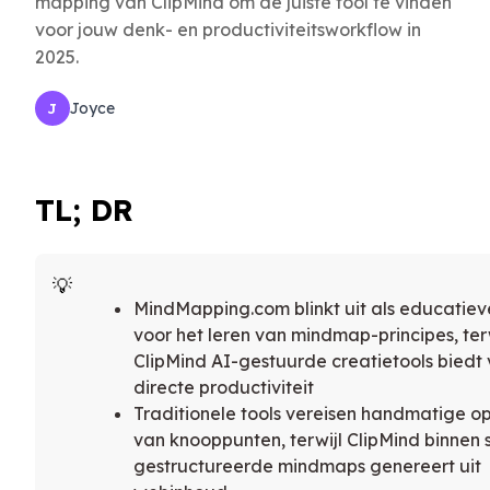
mapping van ClipMind om de juiste tool te vinden
voor jouw denk- en productiviteitsworkflow in
2025.
Joyce
J
TL; DR
MindMapping.com blinkt uit als educatiev
voor het leren van mindmap-principes, terw
ClipMind AI-gestuurde creatietools biedt
directe productiviteit
Traditionele tools vereisen handmatige 
van knooppunten, terwijl ClipMind binnen
gestructureerde mindmaps genereert uit