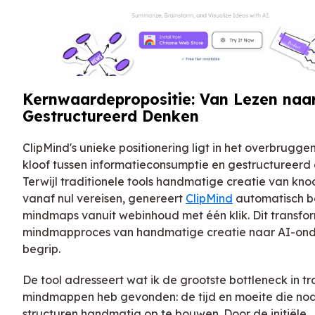
Kernwaardepropositie: Van Lezen naa
Gestructureerd Denken
ClipMind's unieke positionering ligt in het overbrugge
kloof tussen informatieconsumptie en gestructureerd
Terwijl traditionele tools handmatige creatie van kn
vanaf nul vereisen, genereert
ClipMind
automatisch 
mindmaps vanuit webinhoud met één klik. Dit transfo
mindmapproces van handmatige creatie naar AI-on
begrip.
De tool adresseert wat ik de grootste bottleneck in tr
mindmappen heb gevonden: de tijd en moeite die nod
structuren handmatig op te bouwen. Door de initiële