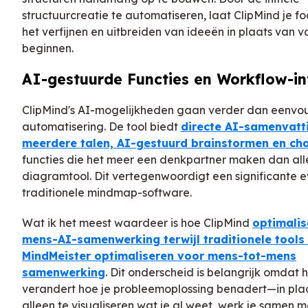
structuurcreatie te automatiseren, laat ClipMind je f
het verfijnen en uitbreiden van ideeën in plaats van v
beginnen.
AI-gestuurde Functies en Workflow-in
ClipMind's AI-mogelijkheden gaan verder dan eenvo
automatisering. De tool biedt
directe AI-samenvatti
meerdere talen, AI-gestuurd brainstormen en cha
functies die het meer een denkpartner maken dan al
diagramtool. Dit vertegenwoordigt een significante e
traditionele mindmap-software.
Wat ik het meest waardeer is hoe ClipMind
optimalis
mens-AI-samenwerking terwijl traditionele tools
MindMeister optimaliseren voor mens-tot-mens
samenwerking
. Dit onderscheid is belangrijk omdat 
verandert hoe je probleemoplossing benadert—in pla
alleen te visualiseren wat je al weet, werk je samen 