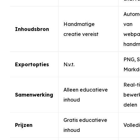
Automa
Handmatige
van
Inhoudsbron
creatie vereist
webpag
handm
PNG, S
Exportopties
N.v.t.
Markd
Real-t
Alleen educatieve
Samenwerking
bewer
inhoud
delen
Gratis educatieve
Prijzen
Volledi
inhoud