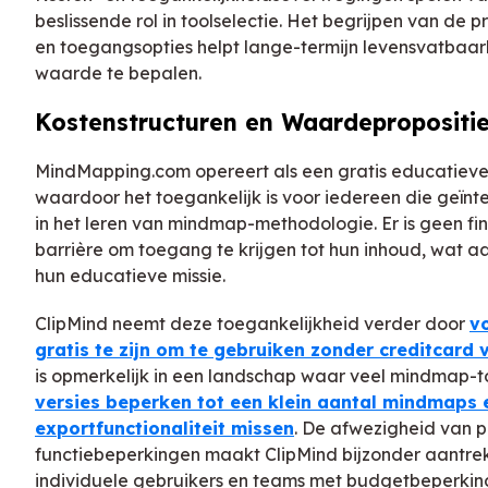
beslissende rol in toolselectie. Het begrijpen van de p
en toegangsopties helpt lange-termijn levensvatbaar
waarde te bepalen.
Kostenstructuren en Waardepropositi
MindMapping.com opereert als een gratis educatieve
waardoor het toegankelijk is voor iedereen die geïnte
in het leren van mindmap-methodologie. Er is geen fi
barrière om toegang te krijgen tot hun inhoud, wat aan
hun educatieve missie.
ClipMind neemt deze toegankelijkheid verder door
vo
gratis te zijn om te gebruiken zonder creditcard 
is opmerkelijk in een landschap waar veel mindmap-t
versies beperken tot een klein aantal mindmaps 
exportfunctionaliteit missen
. De afwezigheid van pr
functiebeperkingen maakt ClipMind bijzonder aantrek
individuele gebruikers en teams met budgetbeperkin