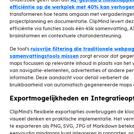
efficiëntie op de werkplek met 40% kan verhoge
transformeren hoe teams omgaan met vergaderingen
projectplanning en documentatie. ClipMind levert de
efficiëntie via functies zoals één-klik samenvatting, A
brainstormen en contextuele chatondersteuning.
De tool's
ruisvrije filtering die traditionele webpa
samenvattingstools missen
zorgt ervoor dat gege
maps focussen op relevante inhoud in plaats van het
van navigatie-elementen, advertenties of andere per
informatie. Deze aandacht voor detail verbetert de
bruikbaarheid van automatisch gegenereerde maps aa
Exportmogelijkheden en Integratieopt
ClipMind's flexibele exportopties overbruggen de kloo
visueel denken en praktische implementatie. Het ve
te exporteren als PNG, SVG, JPG of Markdown beteke
eenvoudig mindmaps kunt integreren in rapporten, pr