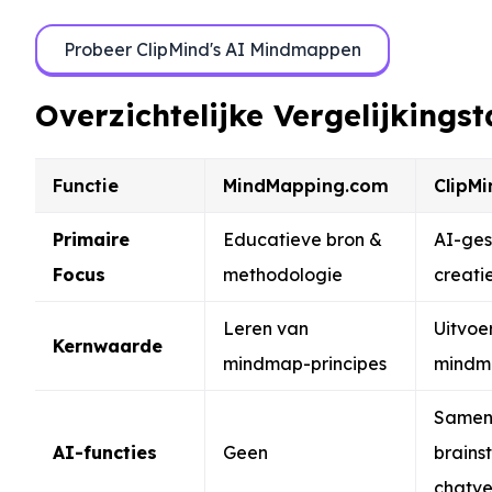
Probeer ClipMind's AI Mindmappen
Overzichtelijke Vergelijkingst
Functie
MindMapping.com
ClipMi
Primaire
Educatieve bron &
AI-ges
Focus
methodologie
creati
Leren van
Uitvoe
Kernwaarde
mindmap-principes
mindm
Samenv
AI-functies
Geen
brains
chatve