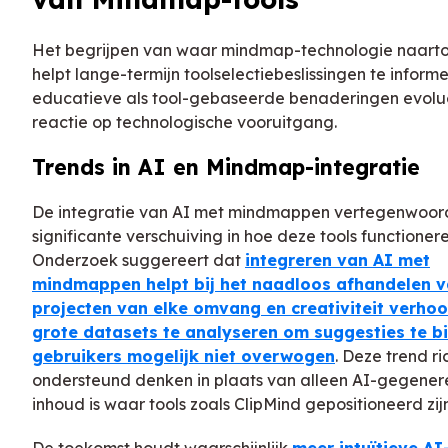
Het begrijpen van waar mindmap-technologie naarto
helpt lange-termijn toolselectiebeslissingen te inform
educatieve als tool-gebaseerde benaderingen evolu
reactie op technologische vooruitgang.
Trends in AI en Mindmap-integratie
De integratie van AI met mindmappen vertegenwoor
significante verschuiving in hoe deze tools functionere
Onderzoek suggereert dat
integreren van AI met
mindmappen helpt bij het naadloos afhandelen 
projecten van elke omvang en creativiteit verho
grote datasets te analyseren om suggesties te b
gebruikers mogelijk niet overwogen
. Deze trend ri
ondersteund denken in plaats van alleen AI-gegene
inhoud is waar tools zoals ClipMind gepositioneerd zijn
De toekomst houdt waarschijnlijk
meer intuïtieve AI