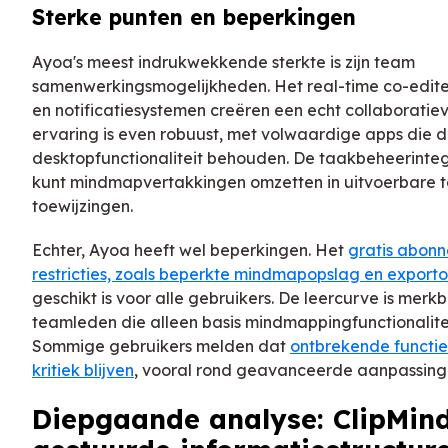
Sterke punten en beperkingen
Ayoa's meest indrukwekkende sterkte is zijn team
samenwerkingsmogelijkheden. Het real-time co-edi
en notificatiesystemen creëren een echt collaborati
ervaring is even robuust, met volwaardige apps die 
desktopfunctionaliteit behouden. De taakbeheerinteg
kunt mindmapvertakkingen omzetten in uitvoerbare 
toewijzingen.
Echter, Ayoa heeft wel beperkingen. Het
gratis abon
restricties, zoals beperkte mindmapopslag en exporto
geschikt is voor alle gebruikers. De leercurve is merk
teamleden die alleen basis mindmappingfunctionalite
Sommige gebruikers melden dat
ontbrekende functi
kritiek blijven
, vooral rond geavanceerde aanpassing
Diepgaande analyse: ClipMind