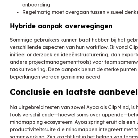
onboarding
Regelmatig moet overgaan tussen visueel denk
Hybride aanpak overwegingen
Sommige gebruikers kunnen baat hebben bij het gebru
verschillende aspecten van hun workflow. Ik vond Cl
initieel onderzoek en ideeënstructurering, dan expor
andere projectmanagementtools) voor team samenw
taakuitvoering. Deze aanpak benut de sterke punten v
beperkingen worden geminimaliseerd.
Conclusie en laatste aanbeve
Na uitgebreid testen van zowel Ayoa als ClipMind, is 
tools verschillende—hoewel soms overlappende—beho
mindmapping ecosysteem. Ayoa springt eruit als een 
productiviteitssuite die mindmappen integreert met
samenwerking. Zijn kracht ligt in het helpen van tea