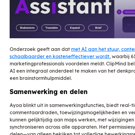
Onderzoek geeft aan dat
met AI aan het stuur, conten
schaalbaarder en kosteneffectiever wordt
, waarbij 
marketingprofessionals voordelen meldt. ClipMind be
AI een integraal onderdeel te maken van het denkpro
een brainstormhulpmiddel.
Samenwerking en delen
Ayoa blinkt uit in samenwerkingsfuncties, biedt real-t
commentaardraden, toewijzingsmogelijkheden en ver
kunnen gelijktijdig aan maps werken, met wijzigingen 
synchroniseren across alle apparaten. Het permissiesy
delen—van alleen bekijken tot volledige bewerkingsre