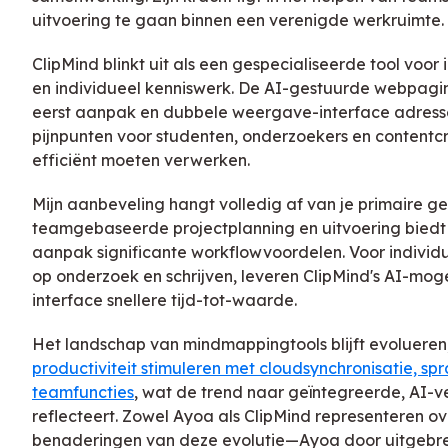
uitvoering te gaan binnen een verenigde werkruimte.
ClipMind blinkt uit als een gespecialiseerde tool voor
en individueel kenniswerk. De AI-gestuurde webpagi
eerst aanpak en dubbele weergave-interface adresse
pijnpunten voor studenten, onderzoekers en contentcr
efficiënt moeten verwerken.
Mijn aanbeveling hangt volledig af van je primaire ge
teamgebaseerde projectplanning en uitvoering biedt
aanpak significante workflowvoordelen. Voor individu
op onderzoek en schrijven, leveren ClipMind's AI-mog
interface snellere tijd-tot-waarde.
Het landschap van mindmappingtools blijft evolueren
productiviteit stimuleren met cloudsynchronisatie, sp
teamfuncties
, wat de trend naar geïntegreerde, AI
reflecteert. Zowel Ayoa als ClipMind representeren o
benaderingen van deze evolutie—Ayoa door uitgebrei