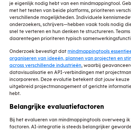
je eigenlijk nodig hebt van een mindmappingtool. Ge
met het testen van beide platforms, prioriteren versch
verschillende mogelijkheden. Individuele kennismed
onderzoekers, schrijvers—hebben vaak tools nodig die
snel te verteren en hun denken te structureren. Team
daarentegen prioriteren typisch samenwerkingsfunctie
Onderzoek bevestigt dat
mindmappingtools essentiee
organiseren van ideeën, plannen van projecten en stim
across verschillende industrieën
, waarbij geavanceer
datavisualisatie en API-verbindingen met projectm
incorporeren. Deze evolutie betekent dat jouw keuze m
uitgebreid projectmanagement of gerichte informatie
hebt.
Belangrijke evaluatiefactoren
Bij het evalueren van mindmappingtools overweeg ik v
factoren. AI-integratie is steeds belangrijker geword