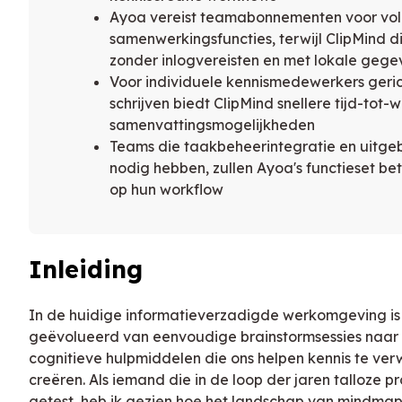
Ayoa vereist teamabonnementen voor vol
samenwerkingsfuncties, terwijl ClipMind 
zonder inlogvereisten en met lokale geg
Voor individuele kennismedewerkers geri
schrijven biedt ClipMind snellere tijd-tot-
samenvattingsmogelijkheden
Teams die taakbeheerintegratie en uitgeb
nodig hebben, zullen Ayoa's functieset b
op hun workflow
Inleiding
In de huidige informatieverzadigde werkomgeving 
geëvolueerd van eenvoudige brainstormsessies naa
cognitieve hulpmiddelen die ons helpen kennis te ver
creëren. Als iemand die in de loop der jaren talloze pr
getest, heb ik gezien hoe het landschap van mindmapp