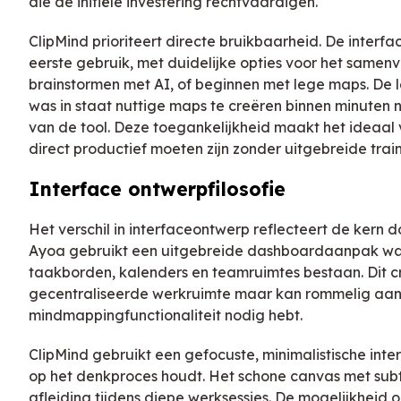
die de initiële investering rechtvaardigen.
ClipMind prioriteert directe bruikbaarheid. De interface
eerste gebruik, met duidelijke opties voor het samen
brainstormen met AI, of beginnen met lege maps. De 
was in staat nuttige maps te creëren binnen minuten n
van de tool. Deze toegankelijkheid maakt het ideaal 
direct productief moeten zijn zonder uitgebreide train
Interface ontwerpfilosofie
Het verschil in interfaceontwerp reflecteert de kern do
Ayoa gebruikt een uitgebreide dashboardaanpak w
taakborden, kalenders en teamruimtes bestaan. Dit c
gecentraliseerde werkruimte maar kan rommelig aanv
mindmappingfunctionaliteit nodig hebt.
ClipMind gebruikt een gefocuste, minimalistische int
op het denkproces houdt. Het schone canvas met subt
afleiding tijdens diepe werksessies. De mogelijkheid