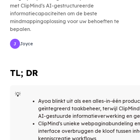
met ClipMind's AI-gestructureerde
informatiecapaciteiten om de beste
mindmappingoplossing voor uw behoeften te
bepalen.
Joyce
J
TL; DR
Ayoa blinkt uit als een alles-in-één produc
geïntegreerd taakbeheer, terwijl ClipMind 
AI-gestuurde informatieverwerking en g
ClipMind's unieke webpaginabundeling e
interface overbruggen de kloof tussen i
kenniscreatie workflows