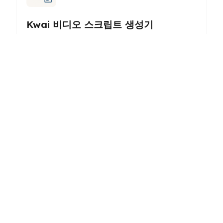
Kwai 비디오 스크립트 생성기
AI 지원으로 창의성과 콘텐츠 품질을 높이는 Kwai용 매력
적인 비디오 스크립트를 생성하세요.
SEO 메타 설명 생성기
콘텐츠의 검색 엔진 가시성과 클릭률을 향상시키기 위해 최
적화된 메타 설명을 생성하세요.