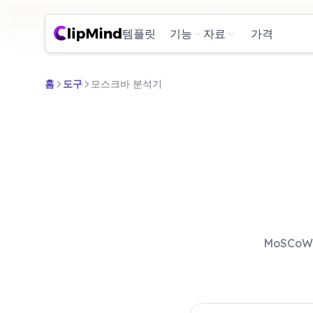
템플릿
기능
자료
가격
홈
도구
모스크바 분석기
MoSCo