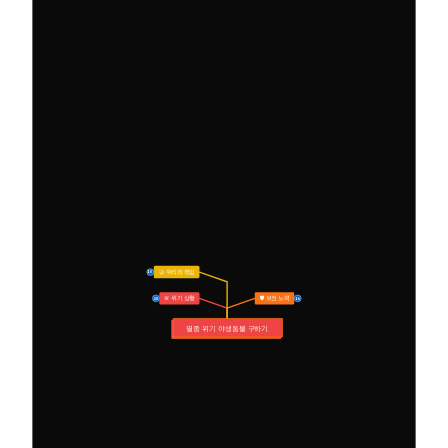
🤝 우리의 책임
10
🚨 위기 상황
🛡️ 보전 노력
28
16
멸종 위기 야생동물 구하기