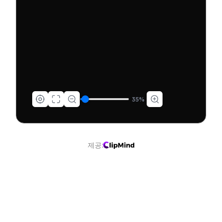
35
%
제공: