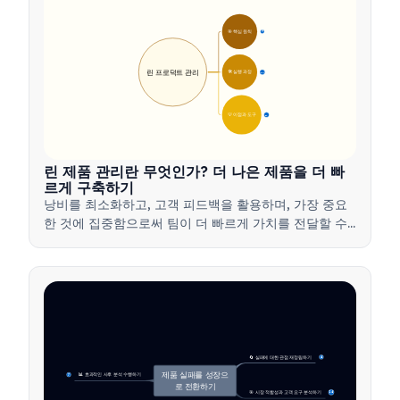
🎯 핵심 원칙
9
린 프로덕트 관리
🛠️ 실행 과정
12
💡 이점과 도구
17
린 제품 관리란 무엇인가? 더 나은 제품을 더 빠
르게 구축하기
낭비를 최소화하고, 고객 피드백을 활용하며, 가장 중요
한 것에 집중함으로써 팀이 더 빠르게 가치를 전달할 수
있도록 하는 린 제품 관리 방법을 배워보세요.
🔄 실패에 대한 관점 재정립하기
4
제품 실패를 성장으
📊 효과적인 사후 분석 수행하기
7
로 전환하기
🎯 시장 적합성과 고객 요구 분석하기
14