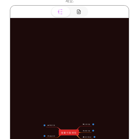
세요.
🐦 조류 이동
15
🐋 해양 이동
15
🦋 곤충 이동
16
동물 이동 패턴
🧭 항법 과학
14
🌍 보전 중요성
16