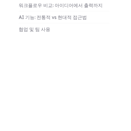
워크플로우 비교: 아이디어에서 출력까지
AI 기능: 전통적 vs 현대적 접근법
협업 및 팀 사용
가격 및 가치 분석
MindManager vs ClipMind 선택 시기
실습 테스트: 실제 시나리오
미래 전망 및 업계 동향
결론 및 최종 권장 사항
더 알아보기