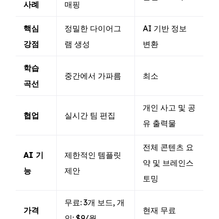
사례
매핑
핵심
정밀한 다이어그
AI 기반 정보
강점
램 생성
변환
학습
중간에서 가파름
최소
곡선
개인 사고 및 공
협업
실시간 팀 편집
유 출력물
전체 콘텐츠 요
AI 기
제한적인 템플릿
약 및 브레인스
능
제안
토밍
무료: 3개 보드, 개
가격
현재 무료
인: $9/월