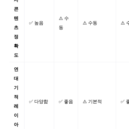
콘
텐
⚠️ 수
✅ 높음
⚠️ 수동
⚠️
츠
동
정
확
도
연
대
기
적
✅ 다양함
✅ 좋음
⚠️ 기본적
✅ 
레
이
아