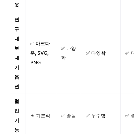
웃
연
구
내
✅ 마크다
보
✅ 다양
운, SVG,
✅ 다양함
✅ 
내
함
PNG
기
옵
션
협
업
⚠️ 기본적
✅ 좋음
✅ 우수함
✅ 
기
능