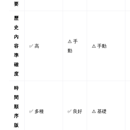
要
歷
史
內
⚠️ 手
容
✅ 高
⚠️ 手動
動
準
確
度
時
間
順
✅ 多種
✅ 良好
⚠️ 基礎
序
版