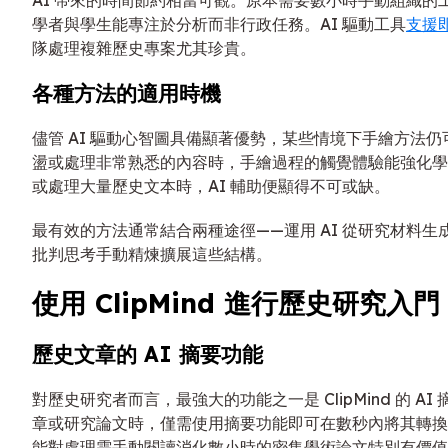
學者與學生能專注於分析而非行政任務。AI 驅動工具
支援
隊處理複雜歷史專案尤其珍貴。
各種方法的適用時機
儘管 AI 驅動心智圖具備顯著優勢，某些情境下手繪方法
盪或處理非常熟悉的內容時，手繪過程的觸覺體驗能強化學
或處理大量歷史文本時，AI 輔助便顯得不可或缺。
最有效的方法通常結合兩種途徑——運用 AI 從研究材料
批判思考手動精煉擴展這些結構。
使用 ClipMind 進行歷史研究入門
歷史文章的 AI 摘要功能
對歷史研究者而言，最強大的功能之一是 ClipMind 的 A
章或研究論文時，僅需使用摘要功能即可在數秒內將其轉換
能對處理需手動閱讀消化數小時的密集學術論文特別有價值