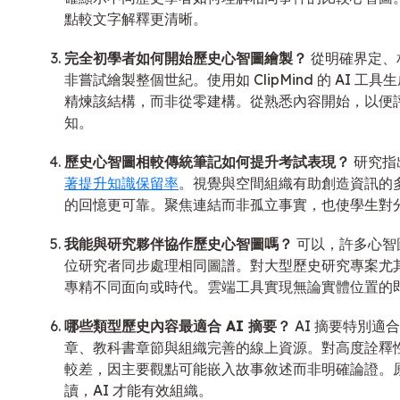
點較文字解釋更清晰。
完全初學者如何開始歷史心智圖繪製？
從明確界定、
非嘗試繪製整個世紀。使用如 ClipMind 的 AI 
精煉該結構，而非從零建構。從熟悉內容開始，以便
知。
歷史心智圖相較傳統筆記如何提升考試表現？
研究指
著提升知識保留率
。視覺與空間組織有助創造資訊的
的回憶更可靠。聚焦連結而非孤立事實，也使學生對
我能與研究夥伴協作歷史心智圖嗎？
可以，許多心智
位研究者同步處理相同圖譜。對大型歷史研究專案尤
專精不同面向或時代。雲端工具實現無論實體位置的
哪些類型歷史內容最適合 AI 摘要？
AI 摘要特別適
章、教科書章節與組織完善的線上資源。對高度詮釋
較差，因主要觀點可能嵌入故事敘述而非明確論證。
讀，AI 才能有效組織。