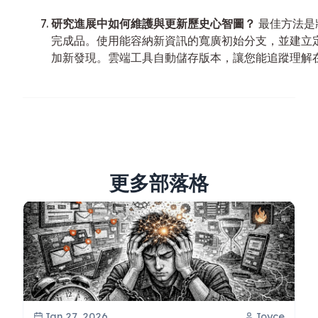
研究進展中如何維護與更新歷史心智圖？
最佳方法是
完成品。使用能容納新資訊的寬廣初始分支，並建立
加新發現。雲端工具自動儲存版本，讓您能追蹤理解
更多部落格
Jan 27, 2026
Joyce