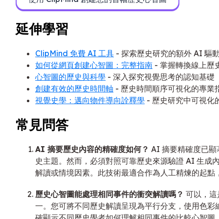
延伸學習
ClipMind 免費 AI 工具
- 探索歷史研究的額外 AI 驅
如何從網頁創建心智圖：完整指南
- 掌握轉換線上
心智圖的歷史與科學
- 深入探究視覺思考的認知基礎
創建有效的歷史時間軸
- 歷史時間順序可視化的專業
視覺史學：邁向物件導向詮釋學
- 歷史研究中可視化
常見問答
AI 摘要歷史內容的精確度如何？
AI 摘要精確度已
史主題。然而，必須對照可靠歷史來源驗證 AI 生成內
解讀或情境因素。此技術最適合作為人工精煉的起點
歷史心智圖能處理相同事件的衝突解讀嗎？
可以，這
一。您可將不同歷史解讀呈現為平行分支，使用色彩
確顯示不同歷史學者如何理解相同事件的比較心智圖