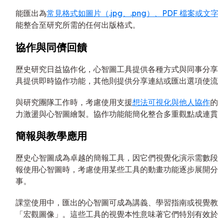
能匯出為
常見格式如圖片（.jpg、.png）、PDF 檔案或文
能整合至研究所需的任何出版格式。
協作與同儕回饋
歷史研究日益協作化，心智圖工具提供各種方式與同事分享
具提供即時協作功能，其他則提供分享連結或匯出選項使流
與研究團隊工作時，考慮使用支援
想法可視化與他人協作
的
力激盪與心智圖繪製。協作功能能簡化整合多重觀點成連貫
簡報與教學應用
歷史心智圖成為卓越的簡報工具，因它們視覺化演示需數段
報使用心智圖時，考慮使用某些工具的動畫功能逐步展開分
事。
課堂使用中，匯出的心智圖可成為講義、學習指南或視覺教
「宏觀圖像」。這些工具的視覺本性意味著它們特別有效於