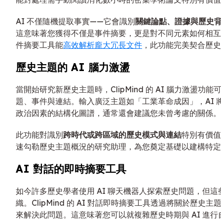
AI 不僅隨機提取事實——它會識別
關鍵論點、證據與歷史
這意味著您獲得不僅是事件摘要，更是對不同元素如何相互連
件摘要工具能
高效解析龐大冗長文件
，此功能完美契合歷史
歷史主題的 AI 腦力激盪
當開始研究新歷史主題時，ClipMind 的 AI 腦力激盪
題、事件與連結。輸入廣泛主題如「工業革命成因」，AI 
政治因素的結構化圖譜，通常還會建議您未曾考慮的關係。
此功能對識別
跨時代或跨區域的歷史模式與連結
特別有價值
速勾勒歷史主題概況的研究助理，為您奠定基礎以建構特定
AI 對話的即時摘要工具
如今許多歷史學者使用 AI 聊天機器人探索歷史問題，但
織。ClipMind 的 AI 對話即時摘要工具透過將關於歷
來解決此問題。這意味著您可以就複雜歷史時期與 AI 進