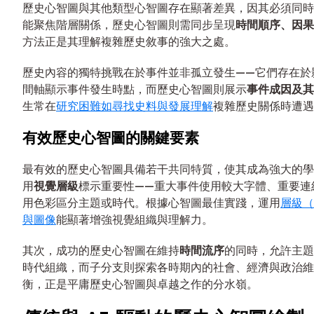
歷史心智圖與其他類型心智圖存在顯著差異，因其必須同時
能聚焦階層關係，歷史心智圖則需同步呈現
時間順序、因果
方法正是其理解複雜歷史敘事的強大之處。
歷史內容的獨特挑戰在於事件並非孤立發生——它們存在於
間軸顯示事件發生時點，而歷史心智圖則展示
事件成因及其
生常在
研究困難如尋找史料與發展理解
複雜歷史關係時遭遇
有效歷史心智圖的關鍵要素
最有效的歷史心智圖具備若干共同特質，使其成為強大的學
用
視覺層級
標示重要性——重大事件使用較大字體、重要連
用色彩區分主題或時代。根據心智圖最佳實踐，運用
層級（
與圖像
能顯著增強視覺組織與理解力。
其次，成功的歷史心智圖在維持
時間流序
的同時，允許主題
時代組織，而子分支則探索各時期內的社會、經濟與政治維
衡，正是平庸歷史心智圖與卓越之作的分水嶺。