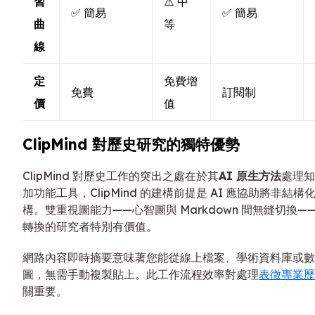
習
⚠️ 中
✅ 簡易
✅ 簡易
曲
等
線
定
免費增
免費
訂閱制
價
值
ClipMind 對歷史研究的獨特優勢
ClipMind 對歷史工作的突出之處在於其
AI 原生方法
處理知
加功能工具，ClipMind 的建構前提是 AI 應協助將非
構。雙重視圖能力——心智圖與 Markdown 間無縫切換
轉換的研究者特別有價值。
網路內容即時摘要意味著您能從線上檔案、學術資料庫或數
圖，無需手動複製貼上。此工作流程效率對處理
表徵專業歷
關重要。