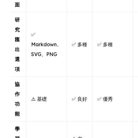
面
研
究
✅
匯
Markdown、
✅ 多種
✅ 多種
出
SVG、PNG
選
項
協
作
⚠️ 基礎
✅ 良好
✅ 優秀
功
能
學