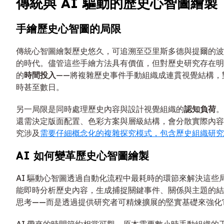
傳統與 AI 驅動的歷史心智圖繪製
手繪歷史心智圖的局限
傳統心智圖繪製歷史悠久，可追溯至亞里斯多德與提爾的波
的時代。儘管這些手繪方法具有價值，但對歷史研究存在明
的
時間投入
——將複雜歷史事件手動組織成連貫視覺結構，
時甚至數日。
另一局限是同時處理歷史內容與設計視覺組織的
認知負荷
。
還需決定版面配置、色彩方案與層級結構，會分散實際內容
究涉及
需要仔細概念化的複雜探究模式，包含歷史組織研究
AI 如何變革歷史心智圖繪製
AI 驅動心智圖透過自動化流程中最耗時的環節來解決這些
能即時分析歷史內容，生成捕捉關鍵事件、關係與主題的結
思考——而是透過提供研究者可精煉擴展的堅實基礎來強化
AI 帶來的時間節約相當可觀。原本需要數小時手動組織的