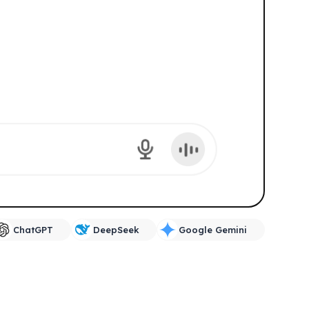
ChatGPT
DeepSeek
Google Gemini