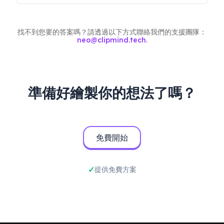
適用。ClipMind專為處理冗長的多輪AI對話而
設計，並將其轉換為緊湊、結構化的視覺概覽。
找不到您要的答案嗎？請透過以下方式聯絡我們的支援團隊：
neo@clipmind.tech
.
準備好繪製你的想法了嗎？
免費開始
提供免費方案