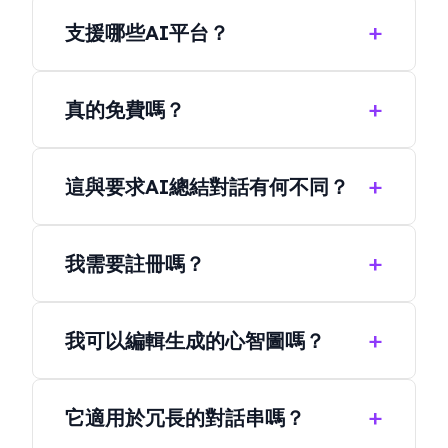
支援哪些AI平台？
目前，我們支援ChatGPT、Google Gemini和
DeepSeek。更多平台正在定期添加中。
真的免費嗎？
是的。將AI對話結構化為視覺地圖是一項免費功
能。只需安裝擴充功能即可開始使用。
這與要求AI總結對話有何不同？
文字總結壓縮了資訊，但仍是線性的。ClipMind
將整個對話重構為層次化的視覺地圖，使關係和
我需要註冊嗎？
分支一目了然。
如果您想將地圖儲存到工作區或在完整編輯器中
編輯，則需要註冊。
我可以編輯生成的心智圖嗎？
可以。您可以移動節點、重組分支並添加自己的
筆記，使結構完全符合您的思路。
它適用於冗長的對話串嗎？