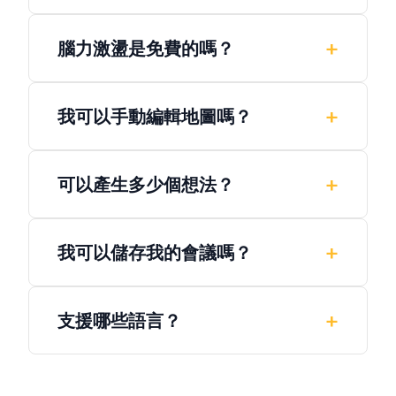
您可以從廣泛或具體的主題開始。AI會根據您的
輸入進行調整，並據此生成結構化的分支。
腦力激盪是免費的嗎？
新用戶註冊後會獲得起始點數。您可以隨時升級
以獲得更多使用量。
我可以手動編輯地圖嗎？
可以。您可以新增、刪除、移動或合併節點，以
完全自訂您的腦力激盪內容。
可以產生多少個想法？
初始生成會建立一個結構化的基礎，您可以透過
AI助手持續擴展。
我可以儲存我的會議嗎？
可以。登入後，所有的腦力激盪內容都會自動儲
存到您的工作區。
支援哪些語言？
ClipMind 支援超過50種語言進行腦力激盪和擴
展。