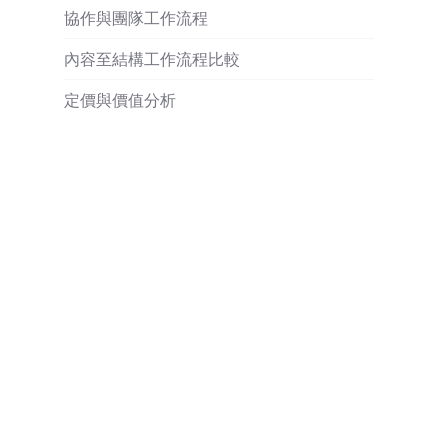
協作與團隊工作流程
內容至結構工作流程比較
定價與價值分析
實戰情境與結果
何時選擇 Bubbl.us vs ClipMind
結論與建議
了解更多
常見問題