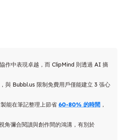
作中表現卓越，而 ClipMind 則透過 AI 摘
，與 Bubbl.us 限制免費用戶僅能建立 3 張心
繪製能在筆記整理上節省
60-80% 的時間
，
n/心智圖視角彌合閱讀與創作間的鴻溝，有別於